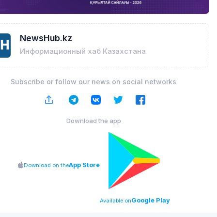
NewsHub.kz
Информационный хаб Казахстана
Subscribe or follow our news on social networks
Download the app
App Store
Download on the
Google Play
Available on