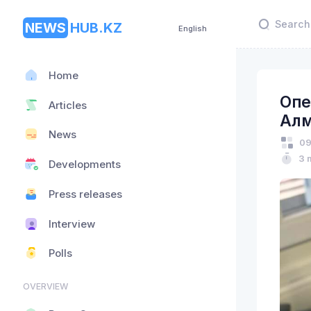
NEWS
HUB.KZ
English
Home
Опе
Articles
Ал
News
09
3 
Developments
Press releases
Interview
Polls
OVERVIEW