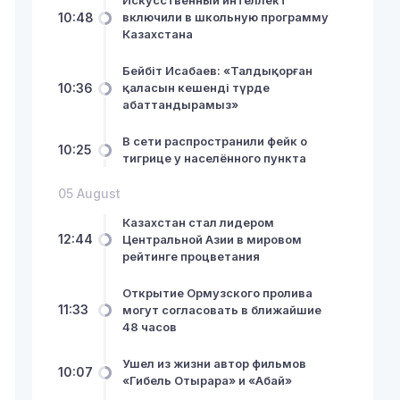
Искусственный интеллект
10:48
включили в школьную программу
Казахстана
Бейбіт Исабаев: «Талдықорған
10:36
қаласын кешенді түрде
абаттандырамыз»
В сети распространили фейк о
10:25
тигрице у населённого пункта
05 August
Казахстан стал лидером
12:44
Центральной Азии в мировом
рейтинге процветания
Открытие Ормузского пролива
11:33
могут согласовать в ближайшие
48 часов
Ушел из жизни автор фильмов
10:07
«Гибель Отырара» и «Абай»