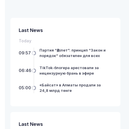
Last News
Today
Партия “Әділет”: принцип “Закон и
09:57
порядок” обязателен для всех
TikTok-блогера арестовали за
06:46
нецензурную брань в эфире
«Байсат» в Алматы продали за
05:00
24,8 млрд тенге
Last News