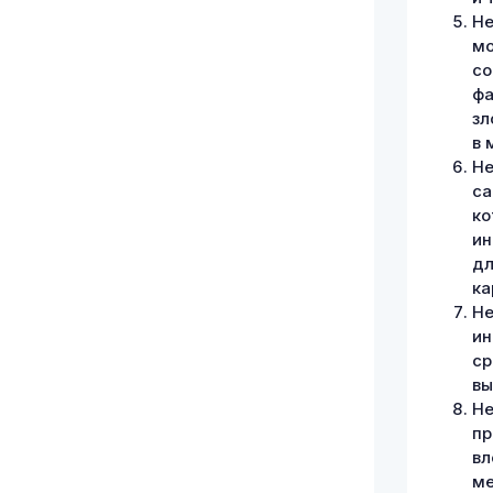
Не
мо
со
фа
зл
в 
Не
са
ко
ин
дл
ка
Не
ин
ср
вы
Не
пр
вл
ме