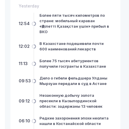
Yesterday
Более пяти тысяч километров по
стране: мобильный караван
12:54
«Әділетті Қазақстан үшін» прибыл в
ВКО
В Казахстане подешевели почти
12:02
600 наименований лекарств
Более 75 тысяч абитуриентов
11:13
получили госгранты в Казахстане
Дело о гибели фельдшера Улданы
09:53
Мырзуан передали в суд в Астане
Незаконную добычу золота
09:12
пресекли в Кызылординской
области: задержаны 13 человек
Редкие захоронения эпохи неолита
06:10
нашли в Костанайской области