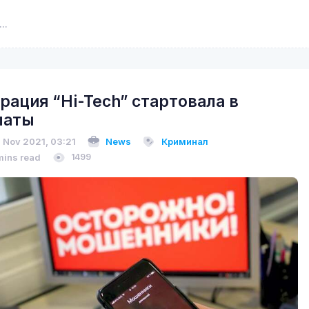
рация “Hi-Tech” стартовала в
маты
 Nov 2021, 03:21
News
Криминал
mins read
1499