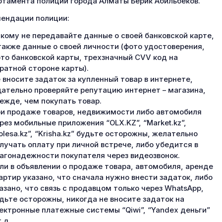
тамента полиции города Алматы Берик Абильбеков.
ендации полиции:
кому не передавайте данные о своей банковской карте,
также данные о своей личности (фото удостоверения,
то банковской карты, трехзначный CVV код на
ратной стороне карты).
 вносите задаток за купленный товар в интернете,
ательно проверяйте репутацию интернет – магазина,
ежде, чем покупать товар.
и продаже товаров, недвижимости либо автомобиля
рез мобильные приложения “OLX.KZ”, “Market.kz”,
olesa.kz”, “Krisha.kz” будьте осторожны, желательно
лучать оплату при личной встрече, либо убедится в
агонадежности покупателя через видеозвонок.
ли в объявлении о продаже товара, автомобиля, аренде
артир указано, что сначала нужно внести задаток, либо
азано, что связь с продавцом только через WhatsApp,
дьте осторожны, никогда не вносите задаток на
ектронные платежные системы “Qiwi”, “Yandex деньги”
т.д.