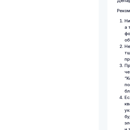
Депар
Реком
Ни
а 
фо
об
Не
тщ
пр
Пр
че
“K
по
бл
Ес
кв
ук
бу
эл
и 