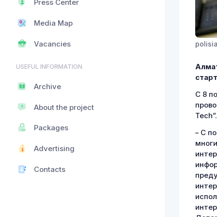
Press Center
Media Map
polisi
Vacancies
Алмат
USEFUL INFORMATION
старт
Archive
С 8 п
прово
About the project
Tech”.
Packages
– С п
многи
Advertising
интер
инфор
Contacts
преду
интер
испол
интер