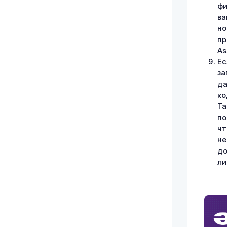
фи
ва
но
пр
As
Ес
за
да
ко
Та
по
чт
не
до
ли