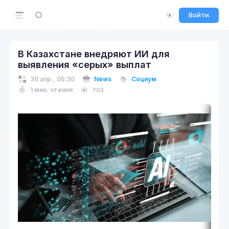
Войти
В Казахстане внедряют ИИ для
выявления «серых» выплат
30 апр., 05:30
News
Социум
1 мин. чтения
703