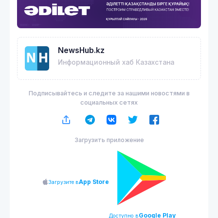
NewsHub.kz
Информационный хаб Казахстана
Подписывайтесь и следите за нашими новостями в
социальных сетях
Загрузить приложение
App Store
Загрузите в
Google Play
Доступно в