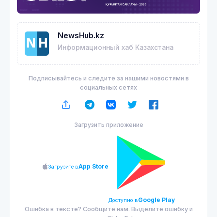
NewsHub.kz
Информационный хаб Казахстана
Подписывайтесь и следите за нашими новостями в
социальных сетях
Загрузить приложение
App Store
Загрузите в
Google Play
Доступно в
Ошибка в тексте? Сообщите нам. Выделите ошибку и