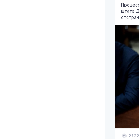
Процесс
штате Д
отстран
272