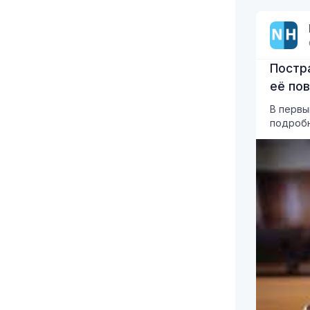
Постр
её по
В первы
подробн