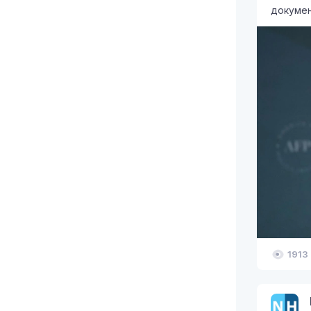
докумен
1913