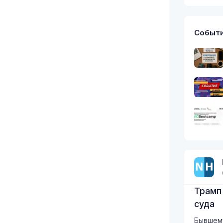
Событ
Трамп
суда
Бывшем