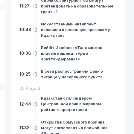
Сколько абитуриентов смогут
11:27
претендовать на образовательные
гранты?
Искусственный интеллект
10:48
включили в школьную программу
Казахстана
Бейбіт Исабаев: «Талдықорған
10:36
қаласын кешенді түрде
абаттандырамыз»
В сети распространили фейк о
10:25
тигрице у населённого пункта
05 August
Казахстан стал лидером
12:44
Центральной Азии в мировом
рейтинге процветания
Открытие Ормузского пролива
11:33
могут согласовать в ближайшие
48 часов