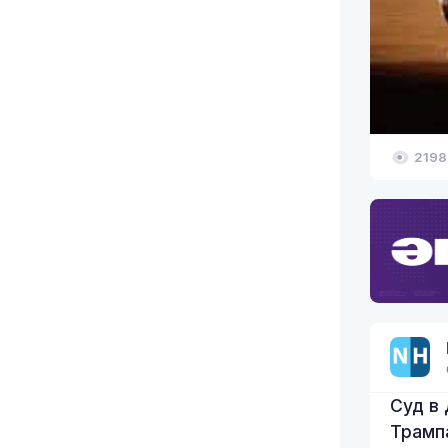
2198
Суд в
Трамп