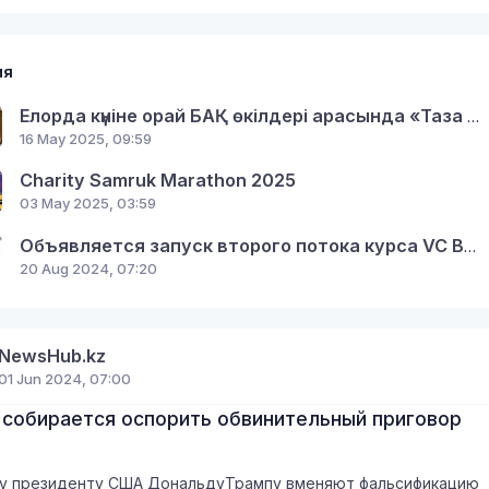
ия
Елорда күніне орай БАҚ өкілдері арасында «Таза Қазақстан-Таза Астана» байқау жарияланды
16 May 2025, 09:59
Charity Samruk Marathon 2025
03 May 2025, 03:59
Объявляется запуск второго потока курса VC Bootcamp по венчурным инвестициям от экспертов Кремниевой Долины
20 Aug 2024, 07:20
NewsHub.kz
01 Jun 2024, 07:00
 собирается оспорить обвинительный приговор
у президенту США ДональдуТрампу вменяют фальсификацию