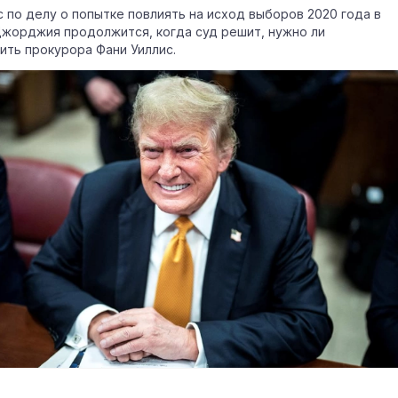
 по делу о попытке повлиять на исход выборов 2020 года в
жорджия продолжится, когда суд решит, нужно ли
ить прокурора Фани Уиллис.
2