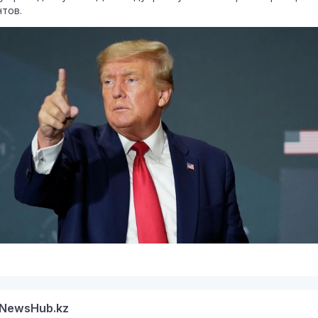
тов.
NewsHub.kz