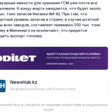
вуарные емкости для хранения ГСМ уже почти все
ьзовали. К концу марта ожидается, что будет около
ыс. тонн запасов бензина АИ-92. При том, что
ртный уровень запасов в стране, в случае штатной
ы всех заводов, составляет примерно 250 тыс. тонн.
му в Минэнерго не исключают, что придется
шить экспорт топлива.
NewsHub.kz
Информационный хаб Казахстана
сывайтесь и следите за нашими новостями в социальных
сетях