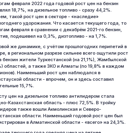
огам февраля 2022 года годовой рост цен на бензин
влял 18,7%, на дизельное топливо - сразу 44,2%.
ем, такой рост цен в секторе - «наследие»
огоднего удорожания. Что касается текущего года, то
огам февраля в сравнении с декабрём 2021-го бензин,
тив, подешевел на 0,3%, дизтопливо - на 1,7%.
овой же динамике, с учётом прошлогодних перипетий в
ре, в региональном разрезе сильнее всего ощутили рост
а бензин жители Туркестанской (на 21,1%), Жамбылской
%) областей, а также ЗКО и Алматы (по 19,8% в каждом
гионов). Наименьший рост цен наблюдался в
стауской области - впрочем, он и здесь составил
тельные 15,7%.
сту цен на дизельное топливо антилидером стала
но-Казахстанская область - плюс 72,5%. В тройку
идеров также вошли Акмолинская и Северо-
станская области. Наименьший годовой рост цен был
истрирован в Алматинской области - «всего» на 24,3%.
рале текущего года средняя цена на летнее