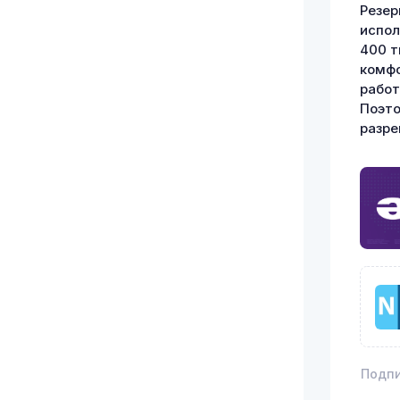
Резер
испол
400 т
комфо
работ
Поэто
разре
Подпи