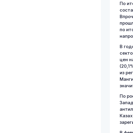
По ит
соста
Впроч
прошл
по ит
напро
В год
секто
цен н
(20,1
из ре
Манги
значи
По ро
Запад
антил
Казах
зарег
В фев