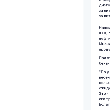
дизто
за лит
за лит
Напом
КТК, 
нефти
Мнени
проду
При э
бензи
"По д
весе
сельх
ожида
Это -
его т
Болат