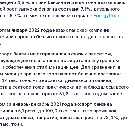
ведено 4,8 млн тонн бензина и 5 млн тонн дизтоплива.
ой рост выпуска бензина составил 7,1%, дизельного
ва - 6,7%
,
отмечает в своем материале
EnergyProm
.
огам января 2022 года казахстанские компании
ечили спрос на бензин полностью, на дизтопливо - на
.
спорт бензин не отправлялся в связи с запретом,
вующим для исключения дефицита на внутреннем
 и обеспечения стабилизации цен. Для сравнения: в
м месяце прошлого года экспорт бензина составлял
 47 тыс. тонн. Что касается дизельного топлива,
рта в секторе тоже практически не наблюдалось: всего
ыс. тонн за январь, против 37,8 тыс. тонн годом ранее.
ом за январь-декабрь 2021 года экспорт бензина
ился в 5,1 раза, до 100,9 тыс. тонн, в то время как
рт дизтоплива, напротив, показывал рост на 73,4%, до
 тыс. тонн.