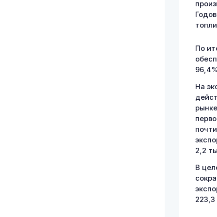
произ
Годов
топли
По ит
обесп
96,4%
На эк
дейст
рынке
перво
почти
экспо
2,2 т
В цел
сократ
экспо
223,3