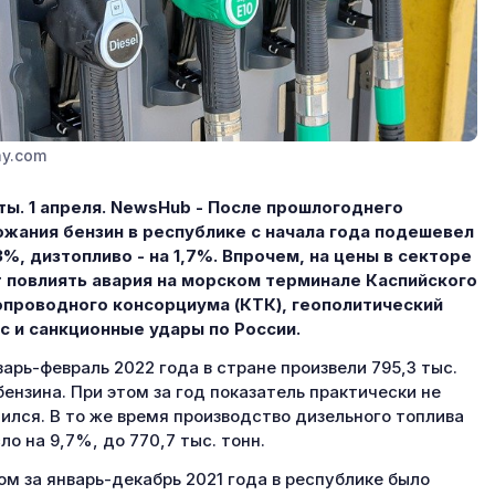
ay.com
ы. 1 апреля. NewsHub - После прошлогоднего
жания бензин в республике с начала года подешевел
3%, дизтопливо - на 1,7%. Впрочем, на цены в секторе
 повлиять авария на морском терминале Каспийского
проводного консорциума (КТК), геополитический
с и санкционные удары по России.
варь-февраль 2022 года в стране произвели 795,3 тыс.
бензина. При этом за год показатель практически не
ился. В то же время производство дизельного топлива
ло на 9,7%, до 770,7 тыс. тонн.
ом за январь-декабрь 2021 года в республике было