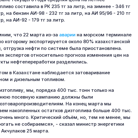
пливо составила в РК 235 тг за литр, на зимнее - 346 тг
р, на бензин АИ-98 - 232 тг за литр, на АИ 95/96 - 210 тг
р, на АИ-92 - 179 тг за литр.
ним, что 22 марта из-за
аварии
на морском терминале
по которому экспортируется около 80% казахстанской
, отгрузка нефти по системе была приостановлена.
я экспертов относительно прогноза изменения цен на
кты нефтепереработки разделились.
том в Казахстане наблюдается затоваривание
ном и дизельным топливом.
изтопливу, мы, порядка 400 тыс. тонн только на
ннюю посевную кампанию должны были
озтоваропроизводителиям. На конец марта мы
ем накопленных остатков дизтоплива больше 400 тыс.
 очень много. Критический объём, но, тем не менее, мы
рогать не собираемся», - сказал министр энергетики
 Акчулаков 25 марта.