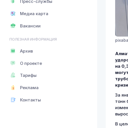
Пресс-службы
Медиа карта
Вакансии
ПОЛЕЗНАЯ ИНФОРМАЦИЯ
pixab
Архив
Алмат
удоро
О проекте
на 0,
могут
Тарифы
трубо
кризи
Реклама
За ян
Контакты
тонн 
измен
вырос
В цел