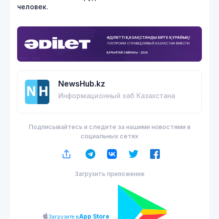
человек.
NewsHub.kz
Информационный хаб Казахстана
Подписывайтесь и следите за нашими новостями в
социальных сетях
Загрузить приложение
App Store
Загрузите в