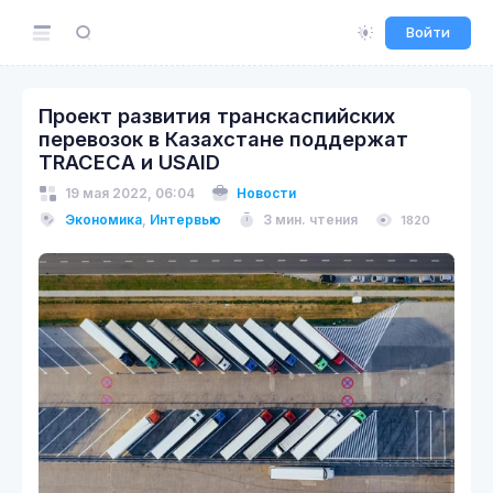
Войти
Проект развития транскаспийских
перевозок в Казахстане поддержат
TRACECA и USAID
19 мая 2022, 06:04
Новости
Экономика
,
Интервью
3 мин. чтения
1820