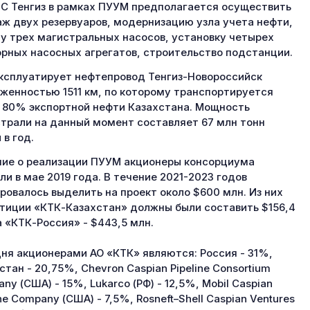
С Тенгиз в рамках ПУУМ предполагается осуществить
ж двух резервуаров, модернизацию узла учета нефти,
у трех магистральных насосов, установку четырех
рных насосных агрегатов, строительство подстанции.
ксплуатирует нефтепровод Тенгиз-Новороссийск
женностью 1511 км, по которому транспортируется
 80% экспортной нефти Казахстана. Мощность
трали на данный момент составляет 67 млн тонн
 в год.
ие о реализации ПУУМ акционеры консорциума
ли в мае 2019 года. В течение 2021-2023 годов
ровалось выделить на проект около $600 млн. Из них
тиции «КТК-Казахстан» должны были составить $156,4
а «КТК-Россия» - $443,5 млн.
ня акционерами АО «КТК» являются: Россия - 31%,
стан - 20,75%, Chevron Caspian Pipeline Consortium
ny (США) - 15%, Lukarco (РФ) - 12,5%, Mobil Caspian
ine Company (США) - 7,5%, Rosneft–Shell Caspian Ventures