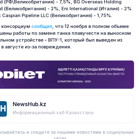
ed (РФ\Великобритания) - 7,5%, BG Overseas Holding
d (Великобритания) - 2%, Eni International (Италия) - 2%
x Caspian Pipeline LLC (Великобритания) - 1,75%.
е консорциум
сообщил
, что 12 ноября в полном объеме
шены работы по замене танка плавучести на выносном
льном устройстве – ВПУ-1, который был выведен из
 в августе из-за повреждения.
NewsHub.kz
Информационный хаб Казахстана
сывайтесь и следите за нашими новостями в социальных
сетях