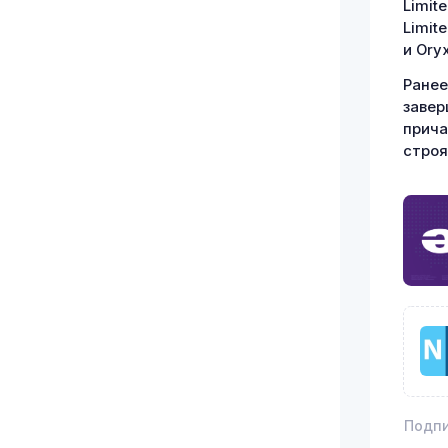
Limit
Limite
и Ory
Ране
завер
прича
строя
Подпи