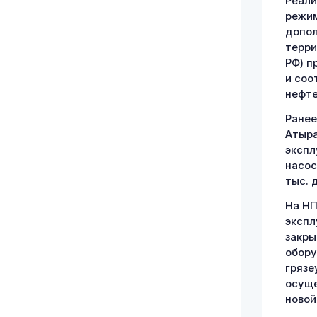
Реали
режим
допол
терри
РФ) п
и соо
нефте
Ранее
Атыра
экспл
насос
тыс. д
На НП
экспл
закры
обору
грязе
осуще
новой