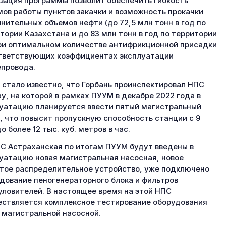
зация программы позволит обеспечить гибкость
ов работы пунктов закачки и возможность прокачки
нительных объемов нефти (до 72,5 млн тонн в год по
тории Казахстана и до 83 млн тонн в год по территории
ри оптимальном количестве антифрикционной присадки
тветствующих коэффициентах эксплуатации
провода.
 стало известно, что Горбань проинспектировал НПС
у, на которой в рамках ПУУМ в декабре 2022 года в
уатацию планируется ввести пятый магистральный
, что повысит пропускную способность станции с 9
о более 12 тыс. куб. метров в час.
С Астраханская по итогам ПУУМ будут введены в
уатацию новая магистральная насосная, новое
тое распределительное устройство, уже подключено
дование пеногенераторного блока и фильтров
уловителей. В настоящее время на этой НПС
ствляется комплексное тестирование оборудования
 магистральной насосной.