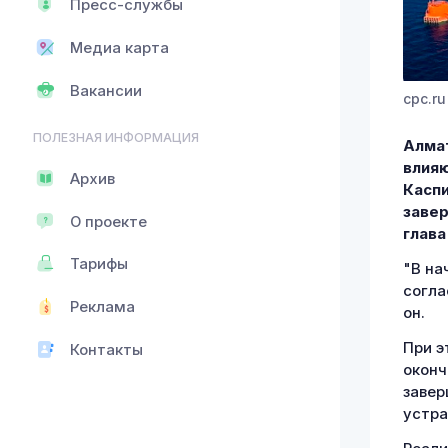
Пресс-службы
Медиа карта
Вакансии
cpc.ru
ПОЛЕЗНАЯ ИНФОРМАЦИЯ
Алмат
влияю
Архив
Каспи
завер
О проекте
глава
Тарифы
"В на
согла
Реклама
он.
При э
Контакты
оконч
завер
устра