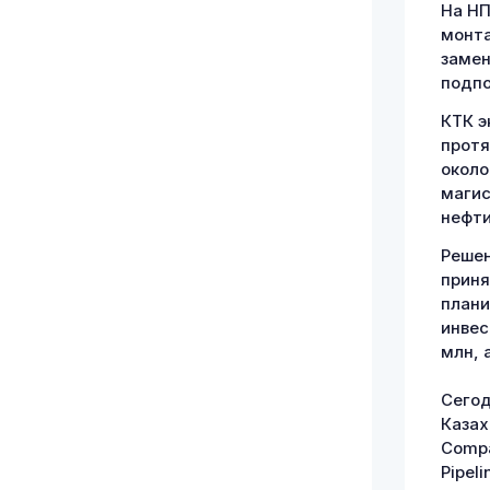
На НП
монта
замен
подпо
КТК э
протя
около
магис
нефти
Решен
приня
плани
инвес
млн, 
Сегод
Казах
Compa
Pipel