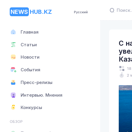
NEWS
HUB.KZ
Русский
Главная
С н
Статьи
уве
Новости
Каз
18
События
2 
Пресс-релизы
Интервью. Мнения
Конкурсы
ОБЗОР