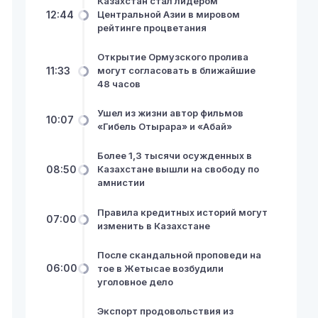
Казахстан стал лидером
12:44
Центральной Азии в мировом
рейтинге процветания
Открытие Ормузского пролива
11:33
могут согласовать в ближайшие
48 часов
Ушел из жизни автор фильмов
10:07
«Гибель Отырара» и «Абай»
Более 1,3 тысячи осужденных в
08:50
Казахстане вышли на свободу по
амнистии
Правила кредитных историй могут
07:00
изменить в Казахстане
После скандальной проповеди на
06:00
тое в Жетысае возбудили
уголовное дело
Экспорт продовольствия из