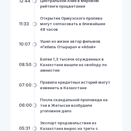
12:44
Центральной Азии в мировом
рейтинге процветания
Открытие Ормузского пролива
11:33
могут согласовать в ближайшие
48 часов
Ушел из жизни автор фильмов
10:07
«Гибель Отырара» и «Абай»
Более 1,3 тысячи осужденных в
08:50
Казахстане вышли на свободу по
амнистии
Правила кредитных историй могут
07:00
изменить в Казахстане
После скандальной проповеди на
06:00
тое в Жетысае возбудили
уголовное дело
Экспорт продовольствия из
05:31
Казахстана вырос на треть с