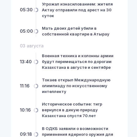
Угрожал изнасилованием: жителя
05:30
Актау отправили под арест на 30
суток
Мать двоих детей убили в
05:00
собственной квартире в Атырау
03 августа
Военная техника и колонны армии
13:40
будут перемещаться по дорогам
Казахстана в августе и сентябре
Токаев открыл Международную
NewsHub.kz 2026 ©
11:16
олимпиаду по искусственному
интеллекту
Историческое событие: тигр
10:16
вернулся в дикую природу
Казахстана спустя 70 лет
В ОДКБ заявили о возможности
09:18
применения ядерного оружия для