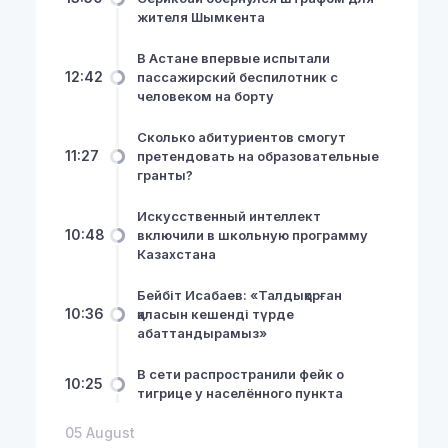
жителя Шымкента
В Астане впервые испытали
12:42
пассажирский беспилотник с
человеком на борту
Сколько абитуриентов смогут
11:27
претендовать на образовательные
гранты?
Искусственный интеллект
10:48
включили в школьную программу
Казахстана
Бейбіт Исабаев: «Талдықорған
10:36
қаласын кешенді түрде
абаттандырамыз»
В сети распространили фейк о
10:25
тигрице у населённого пункта
05 August