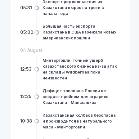
Экспорт продовольствия из
05:31
Казахстана вырос на треть с
начала года
Большая часть экспорта
05:00
Казахстана в США избежала новых
американских пошлин
04 August
Минторговли: точный ущерб
казахстанского бизнеса из-за атак
12:53
на склады Wildberries пока
неизвестен
Дефицит топлива в России не
NewsHub.kz 2026 ©
12:25
создаст проблем для аграриев
Казахстана - Минсельхоз
Казахстанская колбаса безопасна
10:38
и производится из натурального
мяса - Минторговли