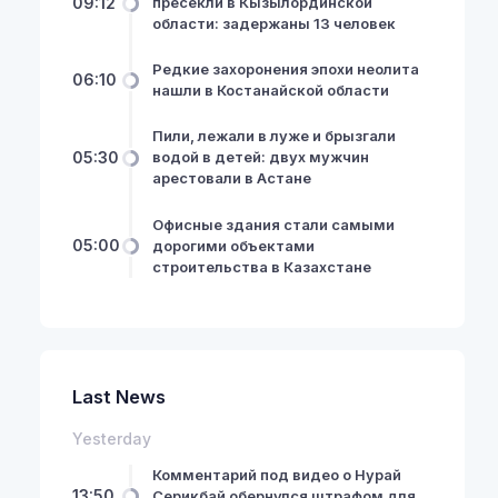
09:12
пресекли в Кызылординской
области: задержаны 13 человек
Редкие захоронения эпохи неолита
06:10
нашли в Костанайской области
Пили, лежали в луже и брызгали
05:30
водой в детей: двух мужчин
арестовали в Астане
Офисные здания стали самыми
05:00
дорогими объектами
строительства в Казахстане
Last News
Yesterday
Комментарий под видео о Нурай
13:50
Серикбай обернулся штрафом для