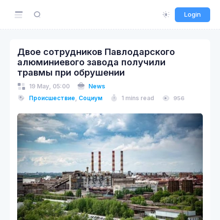
Login
Двое сотрудников Павлодарского
алюминиевого завода получили
травмы при обрушении
19 May, 05:00
News
Происшествие
,
Социум
1 mins read
956