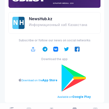
NewsHub.kz
Информационный хаб Казахстана
Subscribe or follow our news on social networks
Download the app
App Store
Download on the
Google Play
Available on