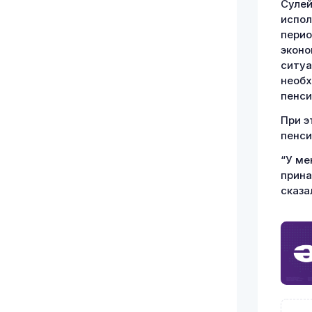
Сулей
испол
перио
эконо
ситуа
необх
пенси
При э
пенси
“У ме
прина
сказа