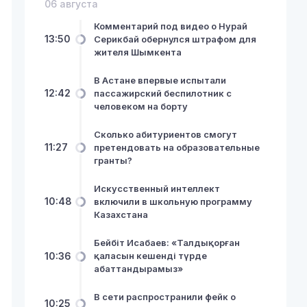
06 августа
Комментарий под видео о Нурай
13:50
Серикбай обернулся штрафом для
жителя Шымкента
В Астане впервые испытали
12:42
пассажирский беспилотник с
человеком на борту
Сколько абитуриентов смогут
11:27
претендовать на образовательные
гранты?
Искусственный интеллект
10:48
включили в школьную программу
Казахстана
Бейбіт Исабаев: «Талдықорған
10:36
қаласын кешенді түрде
абаттандырамыз»
В сети распространили фейк о
10:25