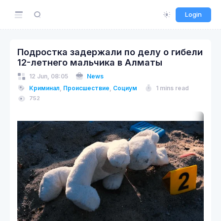
Login
Подростка задержали по делу о гибели
12-летнего мальчика в Алматы
12 Jun, 08:05
News
Криминал
,
Происшествие
,
Социум
1 mins read
752