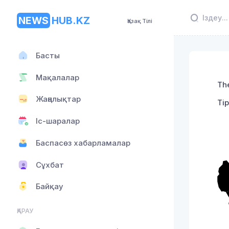
NEWS
HUB.KZ
Қазақ Тілі
Басты
Мақалалар
The
Жаңалықтар
Ті
Іс-шаралар
Баспасөз хабарламалар
Сұхбат
Байқау
ҚАРАУ