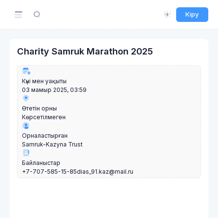
Кіру
Charity Samruk Marathon 2025
Күні мен уақыты
03 мамыр 2025, 03:59
Өтетін орны
Көрсетілмеген
Орналастырған
Samruk-Kazyna Trust
Байланыстар
+7-707-585-15-85
dias_91.kaz@mail.ru