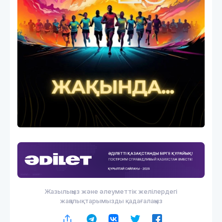
Жазылыңыз және әлеуметтік желілердегі
жаңалықтарымызды қадағалаңыз