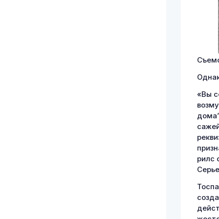
Съемо
Однак
«Вы с
возму
дома”
сажей
рекви
призн
рилс 
Серье
Тоспа
созда
дейст