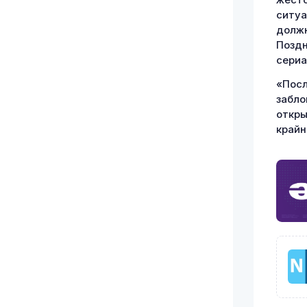
жесто
ситуа
должн
Поздн
сериа
«Посл
забло
откры
крайн