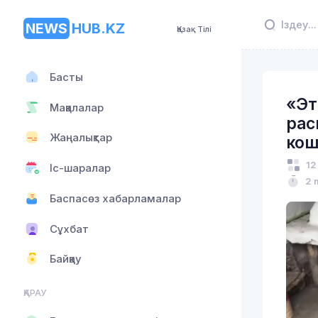
NEWS
HUB.KZ
Қазақ Тілі
Басты
«Эт
Мақалалар
рас
Жаңалықтар
кош
12
Іс-шаралар
2 
Баспасөз хабарламалар
Сұхбат
Байқау
ҚАРАУ