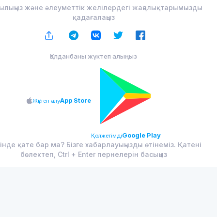
ылыңыз және әлеуметтік желілердегі жаңалықтарымызды
қадағалаңыз
Қолданбаны жүктеп алыңыз
App Store
Жүктеп алу
Google Play
Қолжетімді
інде қате бар ма? Бізге хабарлауыңызды өтінеміз. Қатені
бөлектеп, Ctrl + Enter пернелерін басыңыз