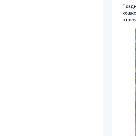
Поздн
кошко
в пор