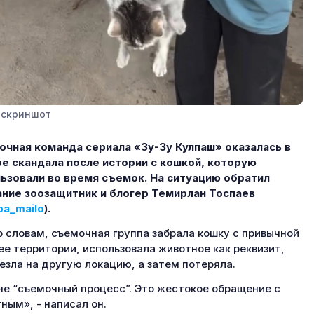
 скриншот
чная команда сериала «Зу-3у Кулпаш» оказалась в
е скандала после истории с кошкой, которую
ьзовали во время съемок. На ситуацию обратил
ние зоозащитник и блогер Темирлан Тоспаев
a_mailo
).
о словам, съемочная группа забрала кошку с привычной
ее территории, использовала животное как реквизит,
езла на другую локацию, а затем потеряла.
не “съемочный процесс”. Это жестокое обращение с
ным», - написал он.