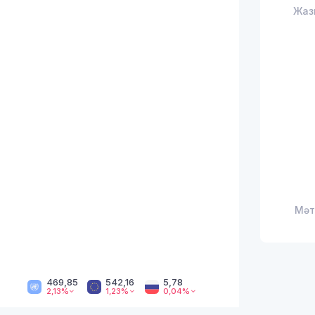
Жаз
Мәт
469,85
542,16
5,78
2,13%
1,23%
0,04%