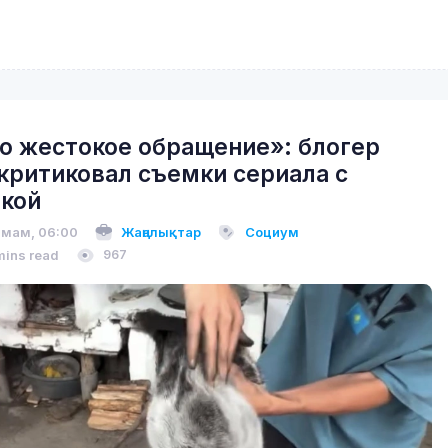
о жестокое обращение»: блогер
критиковал съемки сериала с
кой
 мам, 06:00
Жаңалықтар
Социум
mins read
967