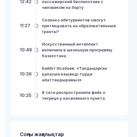
12:42
пассажирский беспилотник с
человеком на борту
Сколько абитуриентов смогут
11:27
претендовать на образовательные
гранты?
Искусственный интеллект
10:48
включили в школьную программу
Казахстана
Бейбіт Исабаев: «Талдықорған
10:36
қаласын кешенді түрде
абаттандырамыз»
В сети распространили фейк о
10:25
тигрице у населённого пункта
Соңғы жаңалықтар