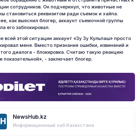
кое обращение с животным и отстранить причастных к
ции сотрудников. Он подчеркнул, что животные не
ы становиться реквизитом ради съемок и хайпа.
ее, как выяснил блогер, аккаунт съемочной группы
ла его заблокировал.
е всей этой ситуации аккаунт «Зу Зу Кульпаш» просто
кировал меня. Вместо признания ошибки, извинений и
того диалога - блокировка. Считаю такую реакцию
е показательной», - заключает блогер.
NewsHub.kz
Информационный хаб Казахстана