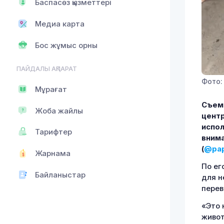
Баспасөз қызметтері
Медиа карта
Бос жұмыс орны
ПАЙДАЛЫ АҚПАРАТ
Фото:
Мұрағат
Съемо
Жоба жайлы
центр
испол
Тарифтер
внима
(
@pap
Жарнама
По ег
Байланыстар
для н
перев
«Это 
живот