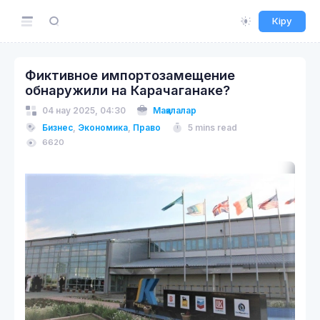
Кіру
Фиктивное импортозамещение
обнаружили на Карачаганаке?
04 нау 2025, 04:30
Мақалалар
Бизнес
,
Экономика
,
Право
5 mins read
6620