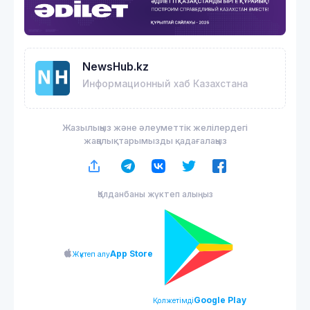
NewsHub.kz
Информационный хаб Казахстана
Жазылыңыз және әлеуметтік желілердегі
жаңалықтарымызды қадағалаңыз
Қолданбаны жүктеп алыңыз
App Store
Жүктеп алу
Google Play
Қолжетімді