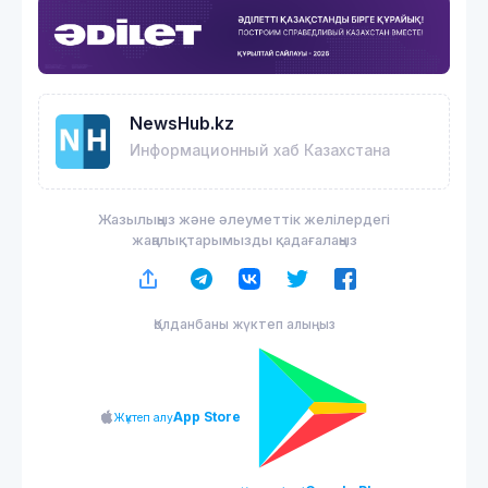
NewsHub.kz
Информационный хаб Казахстана
Жазылыңыз және әлеуметтік желілердегі
жаңалықтарымызды қадағалаңыз
Қолданбаны жүктеп алыңыз
App Store
Жүктеп алу