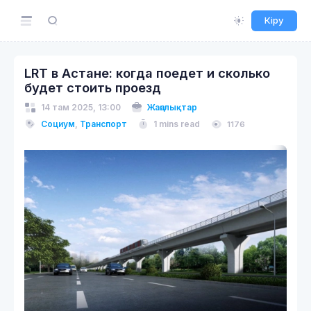
Кіру
LRT в Астане: когда поедет и сколько
будет стоить проезд
14 там 2025, 13:00
Жаңалықтар
Социум
,
Транспорт
1 mins read
1176