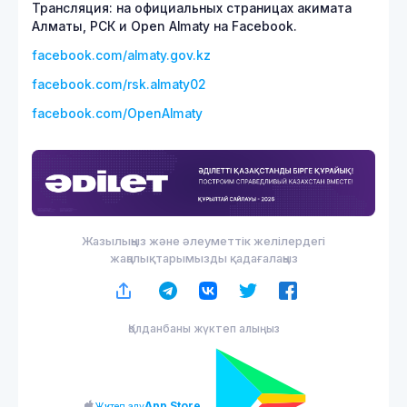
Трансляция: на официальных страницах акимата
Алматы, РСК и Open Almaty на Facebook.
facebook.com/almaty.gov.kz
facebook.com/rsk.almaty02
facebook.com/OpenAlmaty
Жазылыңыз және әлеуметтік желілердегі
жаңалықтарымызды қадағалаңыз
Қолданбаны жүктеп алыңыз
App Store
Жүктеп алу