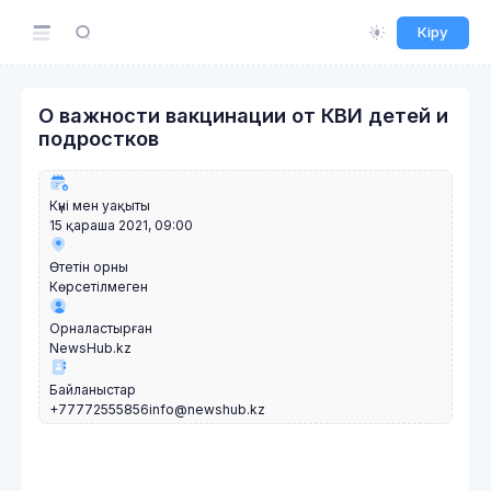
Кіру
О важности вакцинации от КВИ детей и
подростков
Күні мен уақыты
15 қараша 2021, 09:00
Өтетін орны
Көрсетілмеген
Орналастырған
NewsHub.kz
Байланыстар
+77772555856
info@newshub.kz