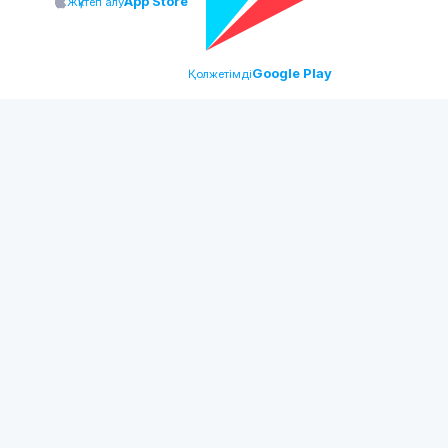
App Store
Жүктеп алу
Google Play
Қолжетімді