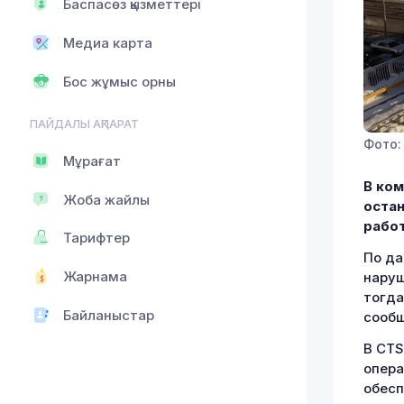
Баспасөз қызметтері
Медиа карта
Бос жұмыс орны
ПАЙДАЛЫ АҚПАРАТ
Фото:
Мұрағат
В ком
Жоба жайлы
остан
работ
Тарифтер
По да
Жарнама
наруш
тогда
Байланыстар
сооб
В CTS
опера
обесп