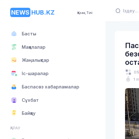
NEWS
HUB.KZ
Қазақ Тілі
Басты
Пас
Мақалалар
без
Жаңалықтар
ост
05
Іс-шаралар
1 
Баспасөз хабарламалар
Сұхбат
Байқау
ҚАРАУ