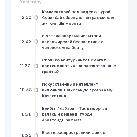
Yesterday
Комментарий под видео о Нурай
13:50
Серикбай обернулся штрафом для
жителя Шымкента
В Астане впервые испытали
12:42
пассажирский беспилотник с
человеком на борту
Сколько абитуриентов смогут
11:27
претендовать на образовательные
гранты?
Искусственный интеллект
10:48
включили в школьную программу
Казахстана
Бейбіт Исабаев: «Талдықорған
10:36
қаласын кешенді түрде
абаттандырамыз»
В сети распространили фейк о
10:25