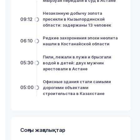
Мырзуан передали в суд в Астане
Незаконную добычу золота
09:12
пресекли в Кызылординской
области: задержаны 13 человек
Редкие захоронения эпохи неолита
06:10
нашли в Костанайской области
Пили, лежали в луже и брызгали
05:30
водой в детей: двух мужчин
арестовали в Астане
Офисные здания стали самыми
05:00
дорогими объектами
строительства в Казахстане
Соңғы жаңалықтар