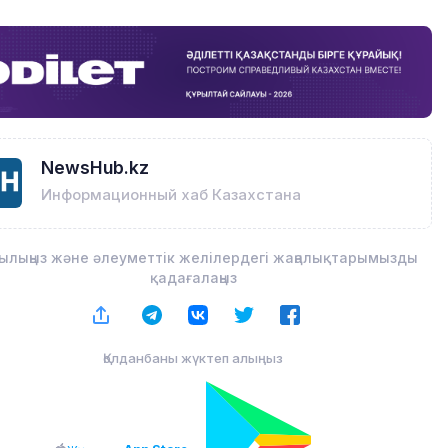
NewsHub.kz
Информационный хаб Казахстана
ылыңыз және әлеуметтік желілердегі жаңалықтарымызды
қадағалаңыз
Қолданбаны жүктеп алыңыз