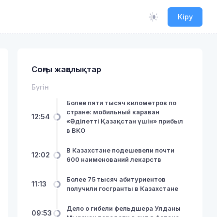
Кіру
Соңғы жаңалықтар
Бүгін
Более пяти тысяч километров по
стране: мобильный караван
12:54
«Әділетті Қазақстан үшін» прибыл
в ВКО
В Казахстане подешевели почти
12:02
600 наименований лекарств
Более 75 тысяч абитуриентов
11:13
получили госгранты в Казахстане
Дело о гибели фельдшера Улданы
09:53