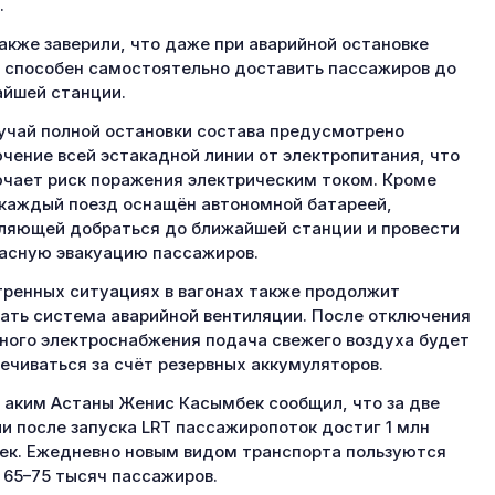
.
акже заверили, что даже при аварийной остановке
 способен самостоятельно доставить пассажиров до
йшей станции.
учай полной остановки состава предусмотрено
чение всей эстакадной линии от электропитания, что
чает риск поражения электрическим током. Кроме
 каждый поезд оснащён автономной батареей,
ляющей добраться до ближайшей станции и провести
асную эвакуацию пассажиров.
тренных ситуациях в вагонах также продолжит
ать система аварийной вентиляции. После отключения
ного электроснабжения подача свежего воздуха будет
ечиваться за счёт резервных аккумуляторов.
 аким Астаны Женис Касымбек сообщил, что за две
и после запуска LRT пассажиропоток достиг 1 млн
ек. Ежедневно новым видом транспорта пользуются
 65–75 тысяч пассажиров.