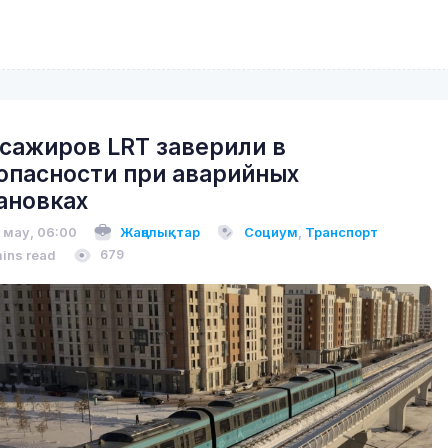
сажиров LRT заверили в
опасности при аварийных
ановках
 мау, 06:00
Жаңалықтар
Социум
,
Транспорт
mins read
679