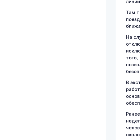
линии
Там т
поезд
ближа
На сл
отклю
исклю
того,
позво
безоп
В экс
работ
основ
обесп
Ранее
недел
челов
около