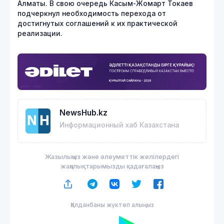
Алматы. В свою очередь Касым-Жомарт Токаев
подчеркнул необходимость перехода от
достигнутых соглашений к их практической
реализации.
NewsHub.kz
Информационный хаб Казахстана
Жазылыңыз және әлеуметтік желілердегі
жаңалықтарымызды қадағалаңыз
Қолданбаны жүктеп алыңыз