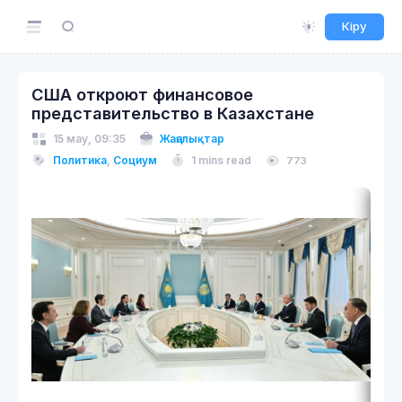
Кіру
США откроют финансовое
представительство в Казахстане
15 мау, 09:35
Жаңалықтар
Политика
,
Социум
1 mins read
773