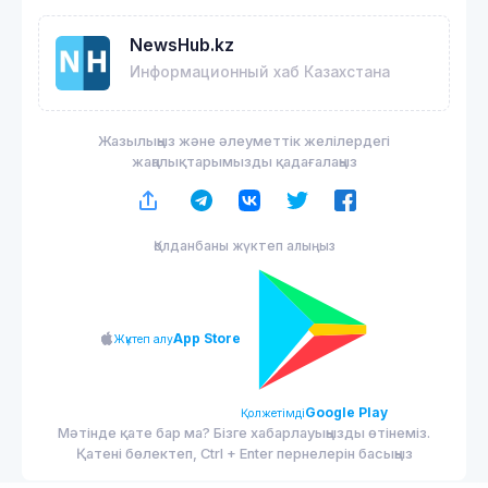
NewsHub.kz
Информационный хаб Казахстана
Жазылыңыз және әлеуметтік желілердегі
жаңалықтарымызды қадағалаңыз
Қолданбаны жүктеп алыңыз
App Store
Жүктеп алу
Google Play
Қолжетімді
Мәтінде қате бар ма? Бізге хабарлауыңызды өтінеміз.
Қатені бөлектеп, Ctrl + Enter пернелерін басыңыз