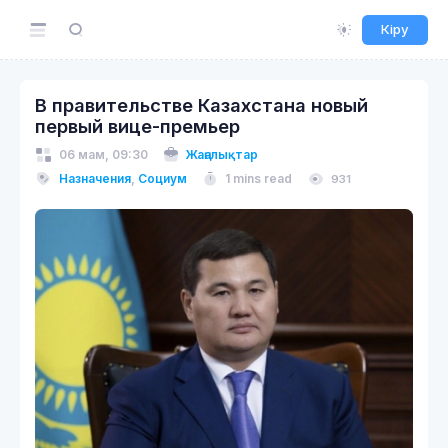
Кіру
В правительстве Казахстана новый
первый вице-премьер
06 мам, 09:30
Жаңалықтар
Назначения
,
Социум
1 mins read
931