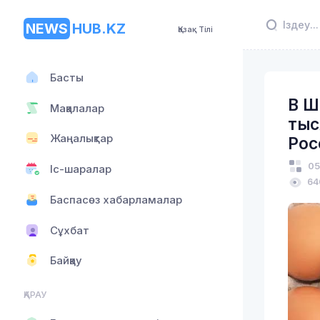
NEWS
HUB.KZ
Қазақ Тілі
Басты
В Ш
Мақалалар
тыс
Жаңалықтар
Рос
05
Іс-шаралар
64
Баспасөз хабарламалар
Сұхбат
Байқау
ҚАРАУ