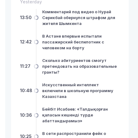
Yesterday
Комментарий под видео о Нурай
13:50
Серикбай обернулся штрафом для
жителя Шымкента
В Астане впервые испытали
12:42
пассажирский беспилотник с
человеком на борту
Сколько абитуриентов смогут
11:27
претендовать на образовательные
гранты?
Искусственный интеллект
10:48
включили в школьную программу
Казахстана
Бейбіт Исабаев: «Талдықорған
10:36
қаласын кешенді түрде
абаттандырамыз»
В сети распространили фейк о
10:25