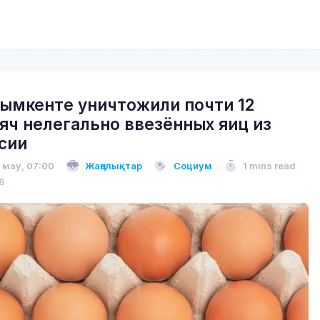
ымкенте уничтожили почти 12
яч нелегально ввезённых яиц из
сии
 мау, 07:00
Жаңалықтар
Социум
1 mins read
6