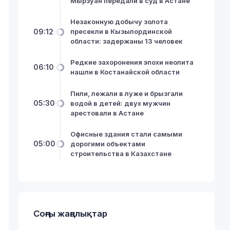
Мырзуан передали в суд в Астане
Незаконную добычу золота
09:12
пресекли в Кызылординской
области: задержаны 13 человек
Редкие захоронения эпохи неолита
06:10
нашли в Костанайской области
Пили, лежали в луже и брызгали
05:30
водой в детей: двух мужчин
арестовали в Астане
Офисные здания стали самыми
05:00
дорогими объектами
строительства в Казахстане
Соңғы жаңалықтар