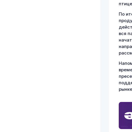
птице
По ит
проду
дейст
вся п
начат
напра
рассм
Напом
време
пресе
подде
рынке