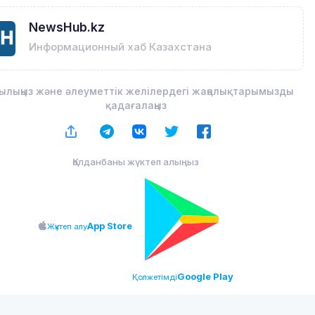
NewsHub.kz
Информационный хаб Казахстана
ылыңыз және әлеуметтік желілердегі жаңалықтарымызды
қадағалаңыз
Қолданбаны жүктеп алыңыз
App Store
Жүктеп алу
Google Play
Қолжетімді