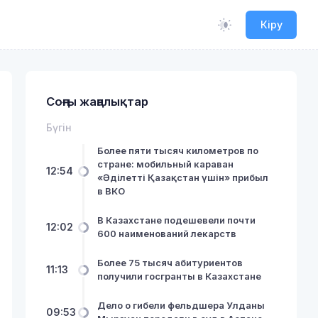
Кіру
Соңғы жаңалықтар
Бүгін
Более пяти тысяч километров по
стране: мобильный караван
12:54
«Әділетті Қазақстан үшін» прибыл
в ВКО
В Казахстане подешевели почти
12:02
600 наименований лекарств
Более 75 тысяч абитуриентов
11:13
получили госгранты в Казахстане
Дело о гибели фельдшера Улданы
09:53