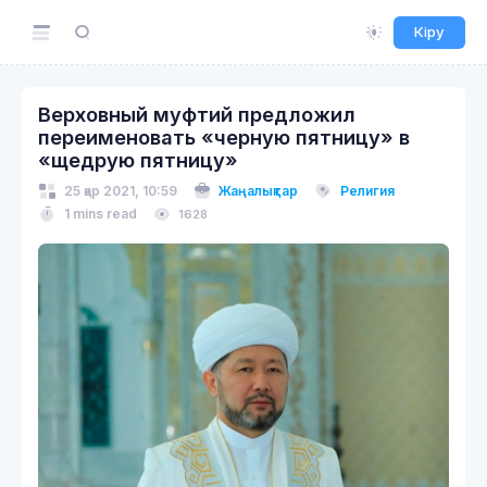
Кіру
Верховный муфтий предложил
переименовать «черную пятницу» в
«щедрую пятницу»
25 қар 2021, 10:59
Жаңалықтар
Религия
1 mins read
1628