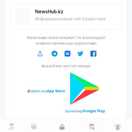
NewsHub.kz
Информационный хаб Казахстана
Жазылыңыз және әлеуметтік желілердегі
жаңалықтарымызды қадағалаңыз
Қолданбаны жүктеп алыңыз
App Store
Жүктеп алу
Google Play
Қолжетімді