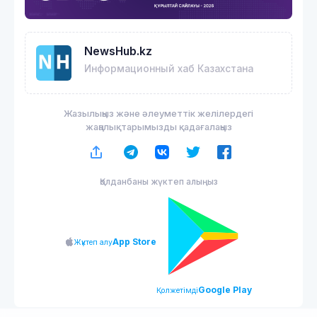
NewsHub.kz
Информационный хаб Казахстана
Жазылыңыз және әлеуметтік желілердегі
жаңалықтарымызды қадағалаңыз
Қолданбаны жүктеп алыңыз
App Store
Жүктеп алу
Google Play
Қолжетімді