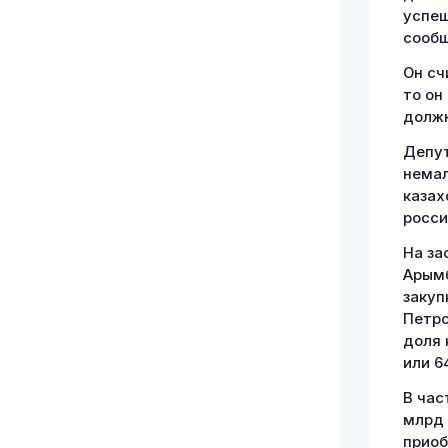
успеш
сообщ
Он сч
то он
должн
Депут
немал
казах
росси
На за
Арымб
закуп
Петро
доля 
или 
В час
млрд 
приоб