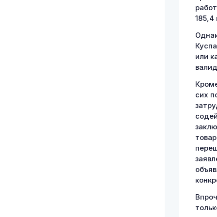
работ
185,4
Однак
Куспа
или к
валид
Кроме
сих п
затру
содей
заклю
товар
переш
заявл
объяв
конкр
Впроч
тольк