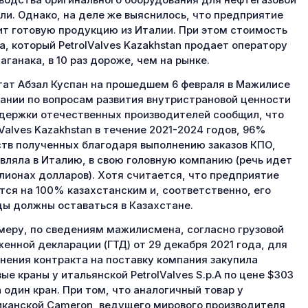
водства оригинального оборудования для нефтегазовой
ли. Однако, на деле же выяснилось, что предприятие
ит готовую продукцию из Италии. При этом стоимость
а, который PetrolValves Kazakhstan продает оператору
аганака, в 10 раз дороже, чем на рынке.
ат Абзал Куспан на прошедшем 6 февраля в Мажилисе
ании по вопросам развития внутристрановой ценности
держки отечественных производителей сообщил, что
lValves Kazakhstan в течение 2021-2024 годов, 96%
тв полученных благодаря выполнению заказов КПО,
вляла в Италию, в свою головную компанию (речь идет
лионах долларов). Хотя считается, что предприятие
тся на 100% казахстанским и, соответственно, его
ы должны оставаться в Казахстане.
меру, по сведениям мажилисмена, согласно грузовой
енной декларации (ГТД) от 29 декабря 2021 года, для
нения контракта на поставку компания закупила
ые краны у итальянской PetrolValves S.p.A по цене $303
а один кран. При том, что аналогичный товар у
канской Cameron, ведущего мирового производителя