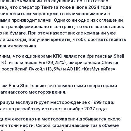
нальные компании. На слушаниях по ТШО стало
тно, что оператор Тенгиза тоже в июле 2024 года
чил девять меморандумов о взаимопонимании с
ыми производителями. Однако ни одно из соглашений
ло трансформировано в контракт, то есть все осталось
о на бумаге. При этом казахстанские компании уже
ли расходы, получили кредиты, чтобы соответствовать
вания заказчика.
ним, что акционерами КПО являются британская Shell
5%), итальянская Eni (29,25%), американская Chevron
, российский Лукойл (13,5%) и АО НК «КазМунайГаз»
.
том Eni и Shell являются совместными операторами
аганакского месторождения.
рциум эксплуатирует месторождение с 1999 года.
акт на разработку истекает в ноябре 2037 года.
днем ежегодно на месторождении добывается около
 млн тонн нефти. Сырой карачаганакский газ в объеме