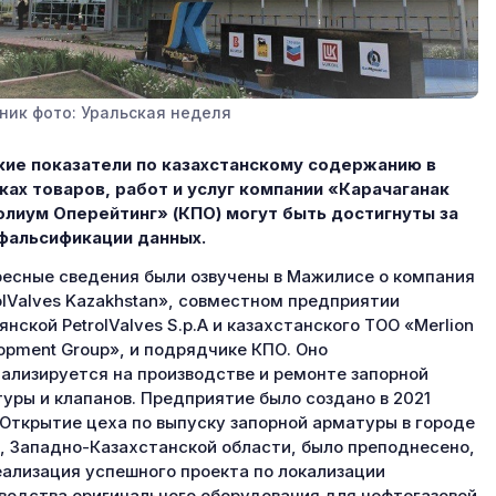
ник фото: Уральская неделя
ие показатели по казахстанскому содержанию в
ках товаров, работ и услуг компании «Карачаганак
лиум Оперейтинг» (КПО) могут быть достигнуты за
фальсификации данных.
есные сведения были озвучены в Мажилисе о компания
olValves Kazakhstan», совместном предприятии
янской PetrolValves S.p.A и казахстанского ТОО «Merlion
opment Group», и подрядчике КПО. Оно
ализируется на производстве и ремонте запорной
уры и клапанов. Предприятие было создано в 2021
 Открытие цеха по выпуску запорной арматуры в городе
, Западно-Казахстанской области, было преподнесено,
еализация успешного проекта по локализации