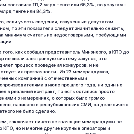
ам составила 111,2 млрд тенге или 66,3%, по услугам -
 млрд тенге или 84,3%.
о, если учесть сведения, озвученные депутатом
ном, то эти показатели следует значительно снизить,
ак минимум считать их недостоверными, требующими
ации.
 того, как сообщил представитель Минэнерго, в КПО до
ор не ввели электронную систему закупок, что
дняет процесс проведения конкурсов, и не
ствует их прозрачности . Из 23 меморандумов,
ченных компанией с отечественными
опроизводителями в июле прошлого года, ни один не
ел в реальный контракт, то есть остались просто
ениями о намерениях, о которых было громко
лено, написано в республиканских СМИ, на деле ничего
етного не было сделано.
ем, заключает ничего не значащие меморандумы не
о КПО, но и многие другие крупные операторы и