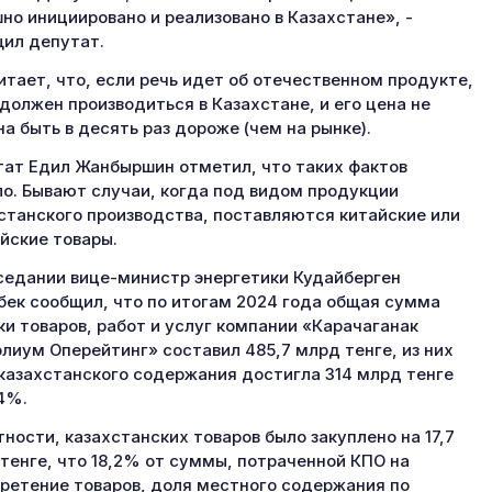
но инициировано и реализовано в Казахстане», -
ил депутат.
итает, что, если речь идет об отечественном продукте,
 должен производиться в Казахстане, и его цена не
а быть в десять раз дороже (чем на рынке).
ат Едил Жанбыршин отметил, что таких фактов
о. Бывают случаи, когда под видом продукции
станского производства, поставляются китайские или
йские товары.
седании вице-министр энергетики Кудайберген
ек сообщил, что по итогам 2024 года общая сумма
ки товаров, работ и услуг компании «Карачаганак
лиум Оперейтинг» составил 485,7 млрд тенге, из них
казахстанского содержания достигла 314 млрд тенге
64%.
тности, казахстанских товаров было закуплено на 17,7
тенге, что 18,2% от суммы, потраченной КПО на
ретение товаров, доля местного содержания по