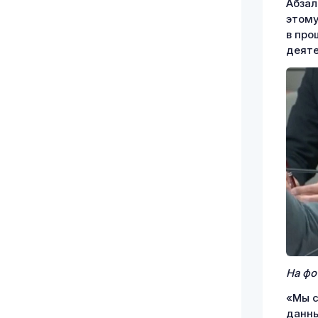
Абзал
этому
в про
деяте
На фо
«Мы с
данны