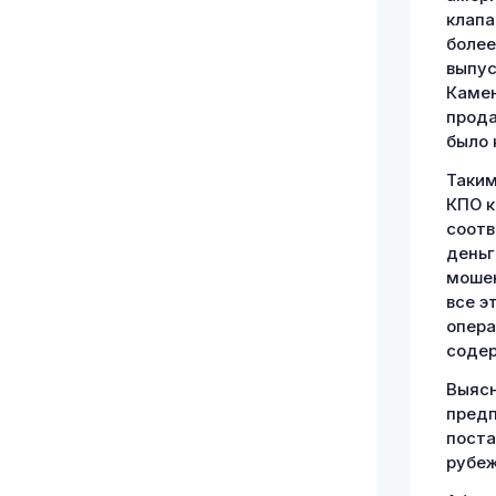
клапа
более
выпус
Камен
прода
было 
Таким
КПО к
соотв
деньг
мошен
все э
опера
содер
Выясн
предп
поста
рубеж