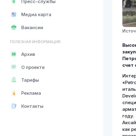
Пресс-службы
Медиа карта
Вакансии
Источ
ПОЛЕЗНАЯ ИНФОРМАЦИЯ
Высок
закуп
Архив
Петро
счет 
О проекте
Интер
Тарифы
«Petr
италь
Реклама
Devel
специ
Контакты
армат
году.
Аксай
как р