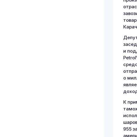
произ
отрас
завоз
товар
Карач
Депут
засед
и под
Petro
средс
отпра
о мил
являе
доход
К при
тамож
испол
шаров
955 з
амери