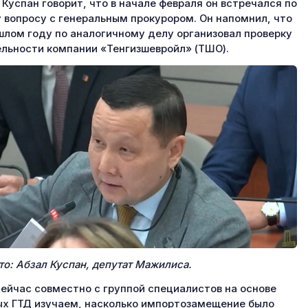
 Куспан говорит, что в начале февраля он встречался по
 вопросу с генеральным прокурором. Он напомнил, что
шлом году по аналогичному делу организовал проверку
льности компании «Тенгизшевройл» (ТШО).
то: Абзал Куспан, депутат Мажилиса.
ейчас совместно с группой специалистов на основе
х ГТД изучаем, насколько импортозамещение было