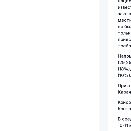
нацио
извес
заклю
местн
не бы
тольк
понес
требо
Напом
(29,2
(18%)
(10%)
При э
Карач
Консо
Контр
В сре
10-11