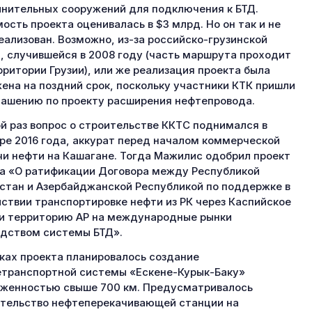
нительных сооружений для подключения к БТД.
ость проекта оценивалась в $3 млрд. Но он так и не
еализован. Возможно, из-за российско-грузинской
, случившейся в 2008 году (часть маршрута проходит
рритории Грузии), или же реализация проекта была
ена на поздний срок, поскольку участники КТК пришли
лашению по проекту расширения нефтепровода.
й раз вопрос о строительстве ККТС поднимался в
ре 2016 года, аккурат перед началом коммерческой
и нефти на Кашагане. Тогда Мажилис одобрил проект
а «О ратификации Договора между Республикой
стан и Азербайджанской Республикой по поддержке в
ствии транспортировке нефти из РК через Каспийское
и территорию АР на международные рынки
дством системы БТД».
ках проекта планировалось создание
транспортной системы «Ескене-Курык-Баку»
женностью свыше 700 км. Предусматривалось
тельство нефтеперекачивающей станции на