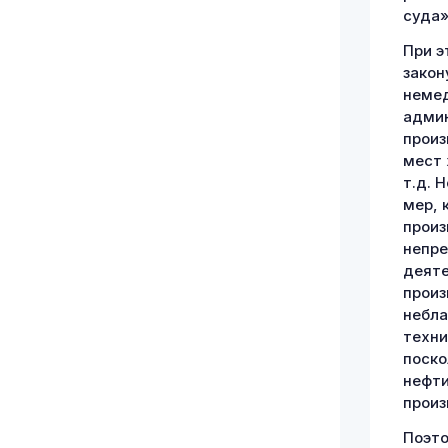
суда»
При э
закон
немед
админ
произ
мест 
т.д. 
мер, 
произ
непре
деяте
произ
небла
техни
поско
нефти
произ
Поэто