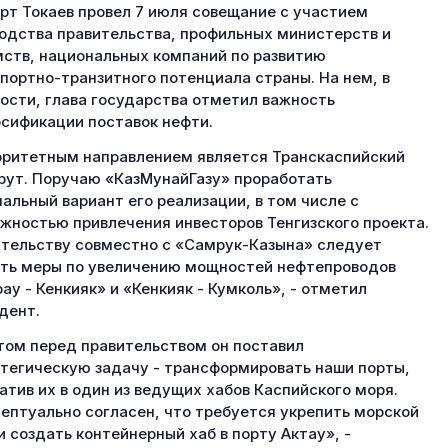
т Токаев провел 7 июля совещание с участием
одства правительства, профильных министерств и
ств, национальных компаний по развитию
портно-транзитного потенциала страны. На нем, в
ости, глава государства отметил важность
сификации поставок нефти.
ритетным направлением является Транскаспийский
ут. Поручаю «КазМунайГазу» проработать
альный вариант его реализации, в том числе с
жностью привлечения инвесторов Тенгизского проекта.
тельству совместно с «Самрук-Казына» следует
ть меры по увеличению мощностей нефтепроводов
ау - Кенкияк» и «Кенкияк - Кумколь», - отметил
дент.
том перед правительством он поставил
тегическую задачу - трансформировать наши порты,
атив их в один из ведущих хабов Каспийского моря.
ептуально согласен, что требуется укрепить морской
и создать контейнерный хаб в порту Актау», -