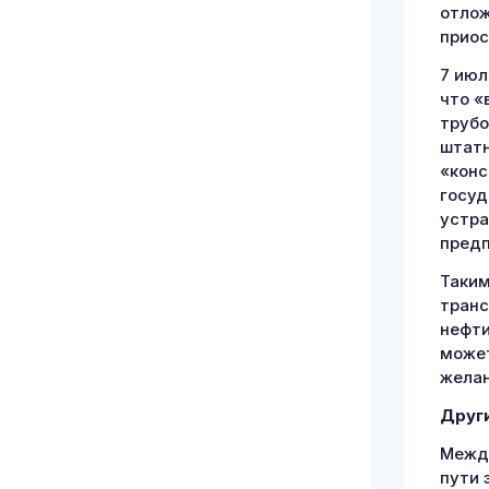
отлож
приос
7 июл
что «
трубо
штатн
«конс
госуд
устра
предп
Таким
транс
нефти
может
желан
Друг
Между
пути 