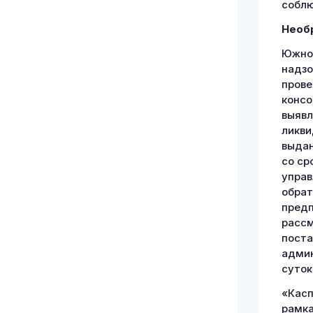
соблю
Необ
Южное
надзо
прове
консо
выявл
ликви
выдан
со ср
управ
обрат
предп
рассм
поста
админ
суток
«Касп
рамка