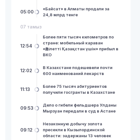
«Байсат» в Алматы продали за
05:00
24,8 млрд тенге
07 тамыз
Более пяти тысяч километров по
стране: мобильный караван
12:54
«Әділетті Қазақстан үшін» прибыл в
ВКО
В Казахстане подешевели почти
12:02
600 наименований лекарств
Более 75 тысяч абитуриентов
11:13
получили госгранты в Казахстане
Дело о гибели фельдшера Улданы
09:53
Мырзуан передали в суд в Астане
Незаконную добычу золота
09:12
пресекли в Кызылординской
области: задержаны 13 человек