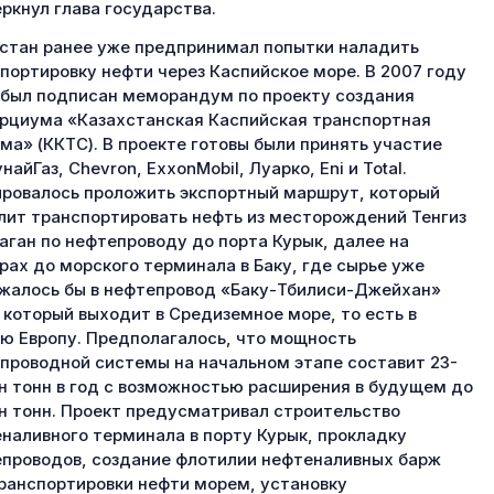
ркнул глава государства.
стан ранее уже предпринимал попытки наладить
портировку нефти через Каспийское море. В 2007 году
был подписан меморандум по проекту создания
рциума «Казахстанская Каспийская транспортная
ма» (ККТС). В проекте готовы были принять участие
найГаз, Chevron, ExxonMobil, Луарко, Eni и Total.
ровалось проложить экспортный маршрут, который
лит транспортировать нефть из месторождений Тенгиз
аган по нефтепроводу до порта Курык, далее на
рах до морского терминала в Баку, где сырье уже
жалось бы в нефтепровод «Баку-Тбилиси-Джейхан»
, который выходит в Средиземное море, то есть в
 Европу. Предполагалось, что мощность
проводной системы на начальном этапе составит 23-
н тонн в год с возможностью расширения в будущем до
н тонн. Проект предусматривал строительство
наливного терминала в порту Курык, прокладку
проводов, создание флотилии нефтеналивных барж
ранспортировки нефти морем, установку