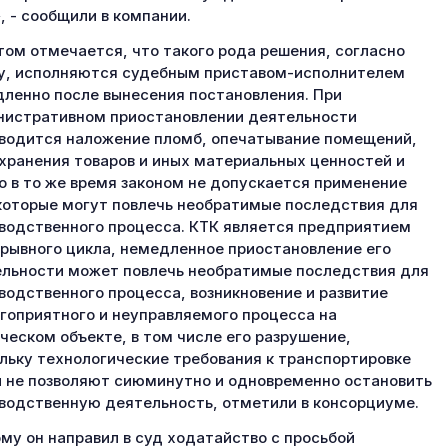
, - сообщили в компании.
том отмечается, что такого рода решения, согласно
у, исполняются судебным приставом-исполнителем
ленно после вынесения постановления. При
истративном приостановлении деятельности
водится наложение пломб, опечатывание помещений,
хранения товаров и иных материальных ценностей и
Но в то же время законом не допускается применение
которые могут повлечь необратимые последствия для
водственного процесса. КТК является предприятием
рывного цикла, немедленное приостановление его
льности может повлечь необратимые последствия для
водственного процесса, возникновение и развитие
гоприятного и неуправляемого процесса на
ческом объекте, в том числе его разрушение,
льку технологические требования к транспортировке
 не позволяют сиюминутно и одновременно остановить
водственную деятельность, отметили в консорциуме.
му он направил в суд ходатайство с просьбой