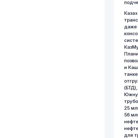
подче
Казах
транс
даже 
консо
систе
КазМу
Плани
позво
и Каш
танке
отгру
(БТД)
Южную
трубо
25 мл
56 мл
нефте
нефте
для т