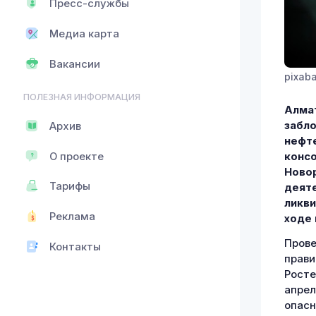
Пресс-службы
Медиа карта
Вакансии
pixab
ПОЛЕЗНАЯ ИНФОРМАЦИЯ
Алмат
забло
Архив
нефт
О проекте
консо
Новор
Тарифы
деяте
ликви
Реклама
ходе 
Прове
Контакты
прави
Росте
апрел
опасн