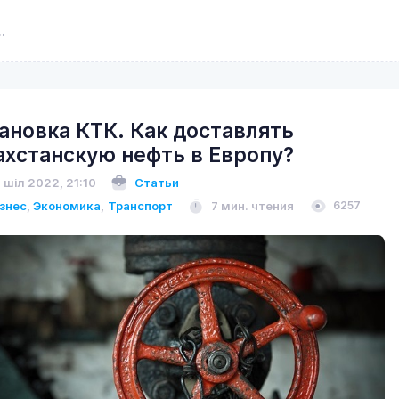
ановка КТК. Как доставлять
ахстанскую нефть в Европу?
 шіл 2022, 21:10
Статьи
знес
,
Экономика
,
Транспорт
7 мин. чтения
6257