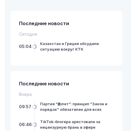
Последние новости
Сегодня
Казахстан и Греция обсудили
05:04
ситуацию вокруг КТК
Последние новости
Вчера
Партия “Әділет”: принцип “Закон и
09:57
порядок” обязателен для всех
TikTok-блогера арестовали за
06:46
нецензурную брань в эфире