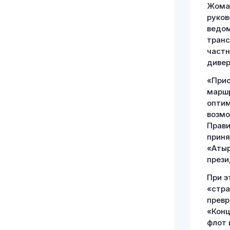
Жомар
руков
ведом
транс
частн
дивер
«Прио
маршр
оптим
возмо
Прави
приня
«Атыр
прези
При э
«стра
превр
«Конц
флот 