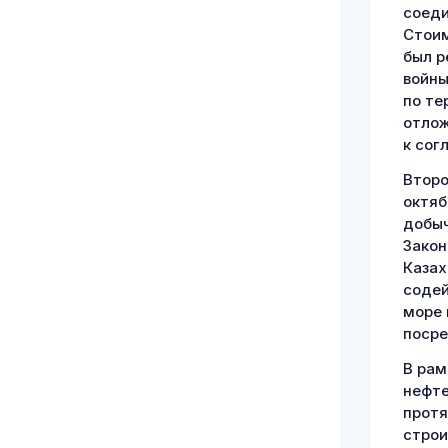
соеди
Стоим
был р
войны
по те
отлож
к сог
Второ
октяб
добыч
Закон
Казах
содей
море 
посре
В рам
нефте
протя
строи