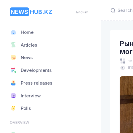
NEWS
HUB.KZ
English
Home
Рын
Articles
мог
News
12
61
Developments
Press releases
Interview
Polls
OVERVIEW