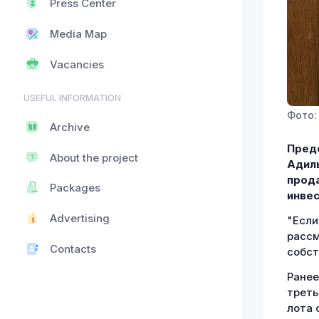
Press Center
Media Map
Vacancies
USEFUL INFORMATION
Фото:
Archive
Пред
About the project
Адиль
прода
Packages
инве
Advertising
"Если
рассм
Contacts
собст
Ранее
треть
лота 