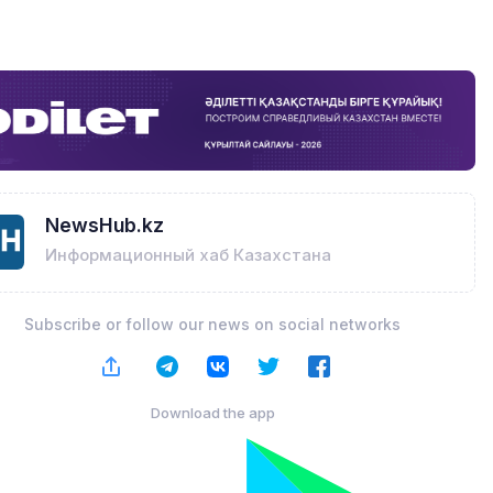
NewsHub.kz
Информационный хаб Казахстана
Subscribe or follow our news on social networks
Download the app