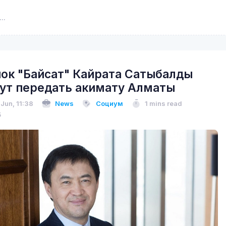
ок "Байсат" Кайрата Сатыбалды
ут передать акимату Алматы
 Jun, 11:38
News
Социум
1 mins read
5