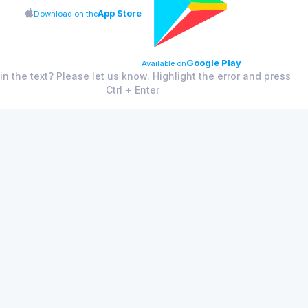
App Store
Download on the
Google Play
Available on
 in the text? Please let us know. Highlight the error and press
Ctrl + Enter