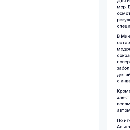
Для и
мер. 
осмот
резул
специ
В Мин
остаё
медра
сокра
повер
забол
детей
с инв
Кроме
элект
весам
автом
По ит
Альна