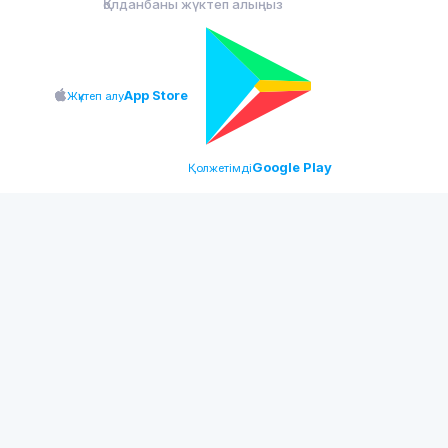
Қолданбаны жүктеп алыңыз
App Store
Жүктеп алу
Google Play
Қолжетімді