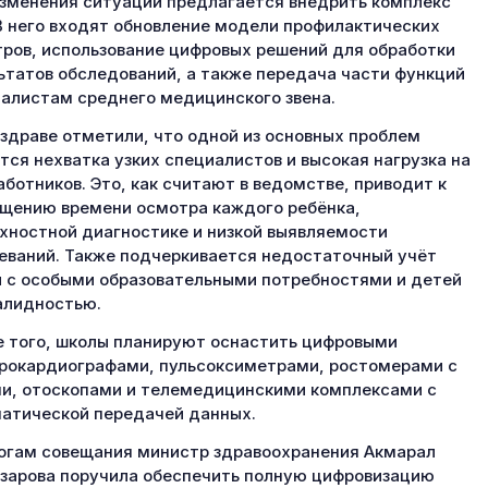
зменения ситуации предлагается внедрить комплекс
В него входят обновление модели профилактических
ров, использование цифровых решений для обработки
ьтатов обследований, а также передача части функций
алистам среднего медицинского звена.
здраве отметили, что одной из основных проблем
тся нехватка узких специалистов и высокая нагрузка на
ботников. Это, как считают в ведомстве, приводит к
щению времени осмотра каждого ребёнка,
хностной диагностике и низкой выявляемости
еваний. Также подчеркивается недостаточный учёт
 с особыми образовательными потребностями и детей
алидностью.
 того, школы планируют оснастить цифровыми
рокардиографами, пульсоксиметрами, ростомерами с
и, отоскопами и телемедицинскими комплексами с
атической передачей данных.
огам совещания министр здравоохранения Акмарал
зарова поручила обеспечить полную цифровизацию