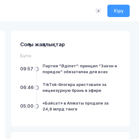
Кіру
Соңғы жаңалықтар
Бүгін
Партия “Әділет”: принцип “Закон и
09:57
порядок” обязателен для всех
TikTok-блогера арестовали за
06:46
нецензурную брань в эфире
«Байсат» в Алматы продали за
05:00
24,8 млрд тенге