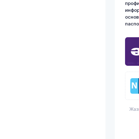
профи
инфор
основ
паспо
Жаз