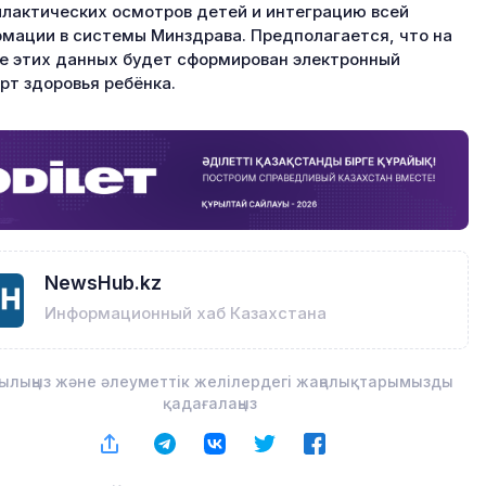
лактических осмотров детей и интеграцию всей
мации в системы Минздрава. Предполагается, что на
е этих данных будет сформирован электронный
рт здоровья ребёнка.
NewsHub.kz
Информационный хаб Казахстана
ылыңыз және әлеуметтік желілердегі жаңалықтарымызды
қадағалаңыз