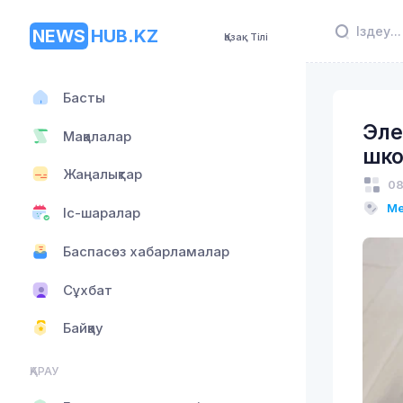
NEWS
HUB.KZ
Қазақ Тілі
Басты
Эле
Мақалалар
шко
Жаңалықтар
08
Ме
Іс-шаралар
Баспасөз хабарламалар
Сұхбат
Байқау
ҚАРАУ