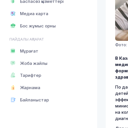
Баспасөз қызметтері
Медиа карта
Бос жұмыс орны
ПАЙДАЛЫ АҚПАРАТ
Фото:
Мұрағат
В Каз
Жоба жайлы
меди
форма
Тарифтер
здрав
По да
Жарнама
детей
эффек
Байланыстар
минис
на ко
диагн