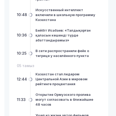
Искусственный интеллект
10:48
включили в школьную программу
Казахстана
Бейбіт Исабаев: «Талдықорған
10:36
қаласын кешенді түрде
абаттандырамыз»
В сети распространили фейк о
10:25
тигрице у населённого пункта
05 тамыз
Казахстан стал лидером
12:44
Центральной Азии в мировом
рейтинге процветания
Открытие Ормузского пролива
11:33
могут согласовать в ближайшие
48 часов
Ушел из жизни автор фильмов