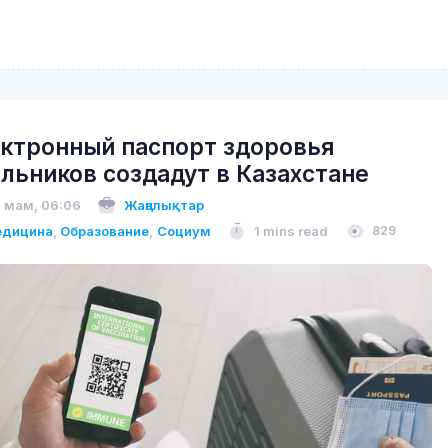
ктронный паспорт здоровья
льников создадут в Казахстане
 мам, 06:06
Жаңалықтар
дицина
,
Образование
,
Социум
1 mins read
829