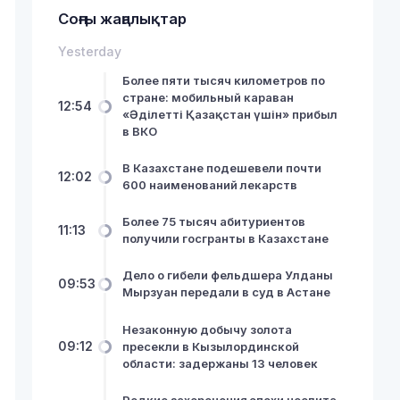
Соңғы жаңалықтар
Yesterday
Более пяти тысяч километров по
стране: мобильный караван
12:54
«Әділетті Қазақстан үшін» прибыл
в ВКО
В Казахстане подешевели почти
12:02
600 наименований лекарств
Более 75 тысяч абитуриентов
11:13
получили госгранты в Казахстане
Дело о гибели фельдшера Улданы
09:53
Мырзуан передали в суд в Астане
Незаконную добычу золота
09:12
пресекли в Кызылординской
области: задержаны 13 человек
Редкие захоронения эпохи неолита