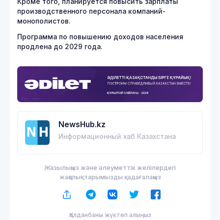
Кроме того, планируется повысить зарплаты
производственного персонала компаний-
монополистов.
Программа по повышению доходов населения
продлена до 2029 года.
NewsHub.kz
Информационный хаб Казахстана
Жазылыңыз және әлеуметтік желілердегі
жаңалықтарымызды қадағалаңыз
Қолданбаны жүктеп алыңыз