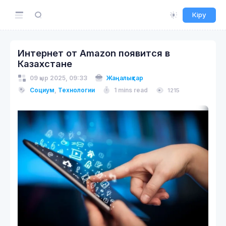
Кіру
Интернет от Amazon появится в
Казахстане
09 қыр 2025, 09:33
Жаңалықтар
Социум
,
Технологии
1 mins read
1215