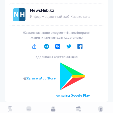
NewsHub.kz
Информационный хаб Казахстана
Жазылыңыз және әлеуметтік желілердегі
жаңалықтарымызды қадағалаңыз
Қолданбаны жүктеп алыңыз
App Store
Жүктеп алу
Google Play
Қолжетімді