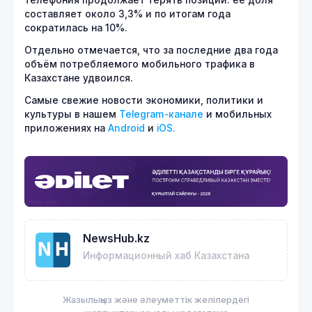
телефония продолжает терять позиции: её доля
составляет около 3,3% и по итогам года
сократилась на 10%.
Отдельно отмечается, что за последние два года
объём потребляемого мобильного трафика в
Казахстане удвоился.
Самые свежие новости экономики, политики и
культуры в нашем
Telegram-канале
и мобильных
приложениях на
Android
и
iOS.
NewsHub.kz
Информационный хаб Казахстана
Жазылыңыз және әлеуметтік желілердегі