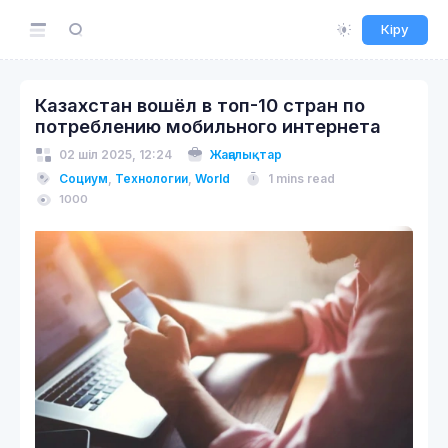
Кіру
Казахстан вошёл в топ-10 стран по
потреблению мобильного интернета
02 шіл 2025, 12:24
Жаңалықтар
Социум
,
Технологии
,
World
1 mins read
1000