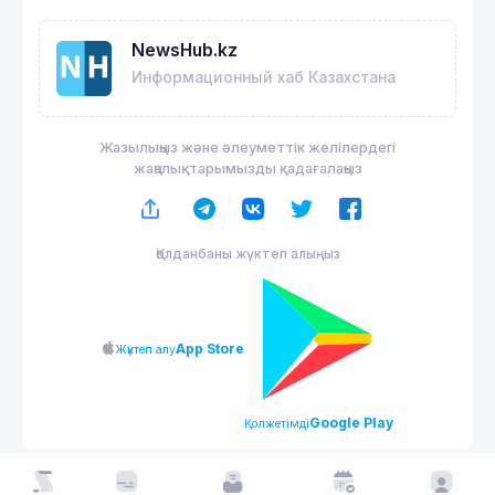
NewsHub.kz
Информационный хаб Казахстана
Жазылыңыз және әлеуметтік желілердегі
жаңалықтарымызды қадағалаңыз
Қолданбаны жүктеп алыңыз
App Store
Жүктеп алу
Google Play
Қолжетімді