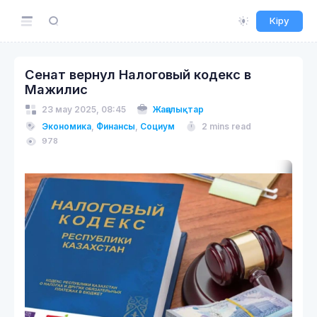
Кіру
Сенат вернул Налоговый кодекс в
Мажилис
23 мау 2025, 08:45
Жаңалықтар
Экономика
,
Финансы
,
Социум
2 mins read
978