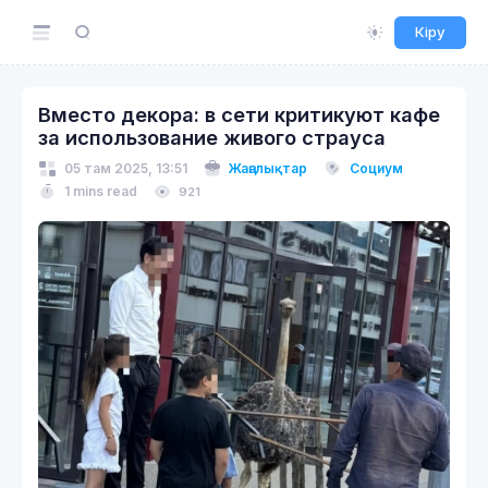
Кіру
Вместо декора: в сети критикуют кафе
за использование живого страуса
05 там 2025, 13:51
Жаңалықтар
Социум
1 mins read
921