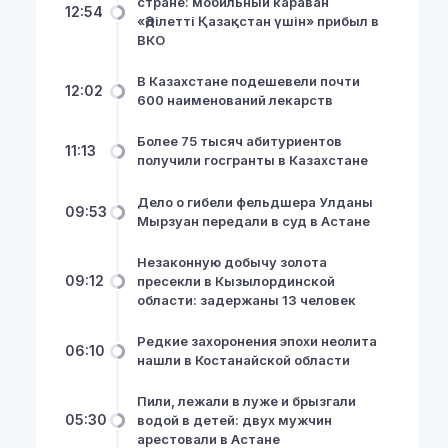
стране: мобильный караван
12:54
«Әділетті Қазақстан үшін» прибыл в
ВКО
В Казахстане подешевели почти
12:02
600 наименований лекарств
Более 75 тысяч абитуриентов
11:13
получили госгранты в Казахстане
Дело о гибели фельдшера Улданы
09:53
Мырзуан передали в суд в Астане
Незаконную добычу золота
09:12
пресекли в Кызылординской
области: задержаны 13 человек
Редкие захоронения эпохи неолита
06:10
нашли в Костанайской области
Пили, лежали в луже и брызгали
05:30
водой в детей: двух мужчин
арестовали в Астане