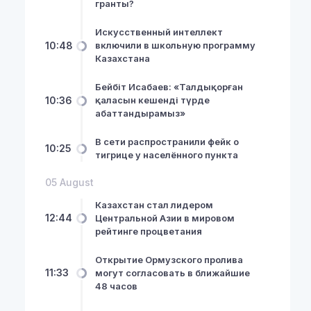
гранты?
Искусственный интеллект
10:48
включили в школьную программу
Казахстана
Бейбіт Исабаев: «Талдықорған
10:36
қаласын кешенді түрде
абаттандырамыз»
В сети распространили фейк о
10:25
тигрице у населённого пункта
05 August
Казахстан стал лидером
12:44
Центральной Азии в мировом
рейтинге процветания
Открытие Ормузского пролива
11:33
могут согласовать в ближайшие
48 часов