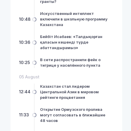
гранты?
Искусственный интеллект
10:48
включили в школьную программу
Казахстана
Бейбіт Исабаев: «Талдықорған
10:36
қаласын кешенді түрде
абаттандырамыз»
В сети распространили фейк о
10:25
тигрице у населённого пункта
05 August
Казахстан стал лидером
12:44
Центральной Азии в мировом
рейтинге процветания
Открытие Ормузского пролива
11:33
могут согласовать в ближайшие
48 часов