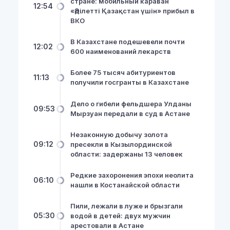
стране: мобильный караван
12:54
«Әділетті Қазақстан үшін» прибыл в
ВКО
В Казахстане подешевели почти
12:02
600 наименований лекарств
Более 75 тысяч абитуриентов
11:13
получили госгранты в Казахстане
Дело о гибели фельдшера Улданы
09:53
Мырзуан передали в суд в Астане
Незаконную добычу золота
09:12
пресекли в Кызылординской
области: задержаны 13 человек
Редкие захоронения эпохи неолита
06:10
нашли в Костанайской области
Пили, лежали в луже и брызгали
05:30
водой в детей: двух мужчин
арестовали в Астане