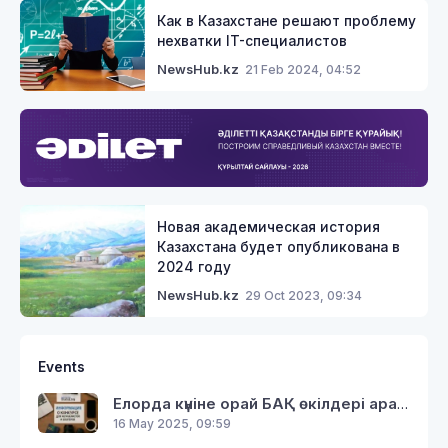
Как в Казахстане решают проблему
нехватки IT-специалистов
21 Feb 2024, 04:52
NewsHub.kz
Новая академическая история
Казахстана будет опубликована в
2024 году
29 Oct 2023, 09:34
NewsHub.kz
Events
Елорда күніне орай БАҚ өкілдері арасында «Таза Қазақстан-Таза Астана» байқау жарияланды
16 May 2025, 09:59