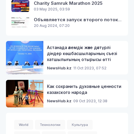
Charity Samruk Marathon 2025
03 May 2025, 03:59
Объявляется запуск второго потока курса VC Bootcamp по венчурным инвестициям от экспертов Кремниевой Долины
20 Aug 2024, 07:20
Астанада әлемдік және дәстүрлі
діндер көшбасшыларының съезі
хатшылығының отырысы өтті
11 Oct 2023, 07:52
NewsHub.kz
Как сохранить духовные ценности
казахского народа
09 Oct 2023, 12:38
NewsHub.kz
World
Технологии
Культура