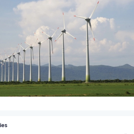
9
ies