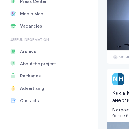
Press Center
Media Map
Vacancies
USEFUL INFORMATION
Archive
305
About the project
Packages
Advertising
Как в
энерг
Contacts
В строи
более 6