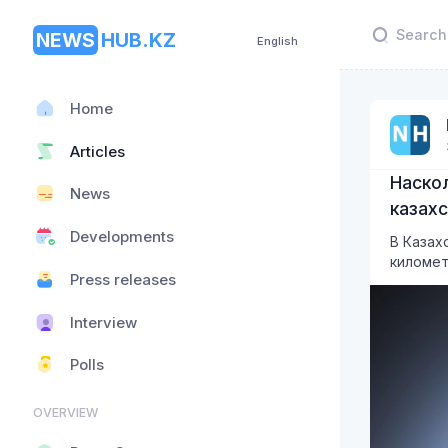
NEWS
HUB.KZ
English
Home
Articles
Наско
News
казах
Developments
В Казах
киломе
Press releases
Interview
Polls
OVERVIEW