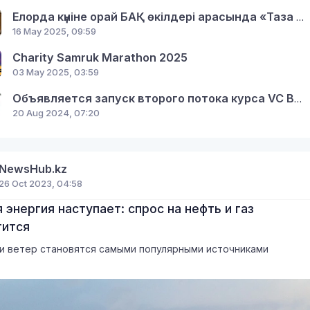
Елорда күніне орай БАҚ өкілдері арасында «Таза Қазақстан-Таза Астана» байқау жарияланды
16 May 2025, 09:59
Charity Samruk Marathon 2025
03 May 2025, 03:59
Объявляется запуск второго потока курса VC Bootcamp по венчурным инвестициям от экспертов Кремниевой Долины
20 Aug 2024, 07:20
NewsHub.kz
26 Oct 2023, 04:58
 энергия наступает: спрос на нефть и газ
тится
и ветер становятся самыми популярными источниками