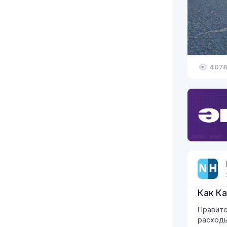
407
Как К
Правите
расход