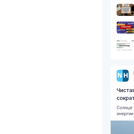
Чистая
сокра
Солнце 
энергии