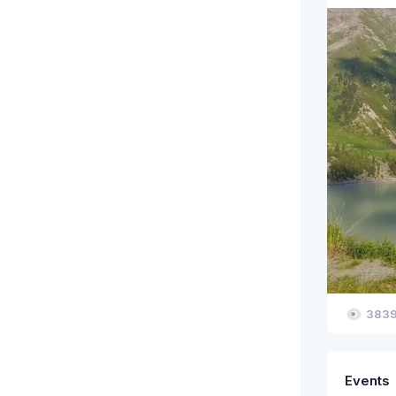
383
Events