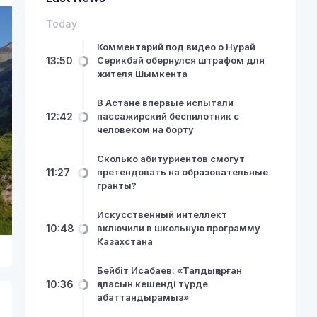
Today
Комментарий под видео о Нурай
13:50
Серикбай обернулся штрафом для
жителя Шымкента
В Астане впервые испытали
12:42
пассажирский беспилотник с
человеком на борту
Сколько абитуриентов смогут
11:27
претендовать на образовательные
гранты?
Искусственный интеллект
10:48
включили в школьную программу
Казахстана
Бейбіт Исабаев: «Талдықорған
10:36
қаласын кешенді түрде
абаттандырамыз»