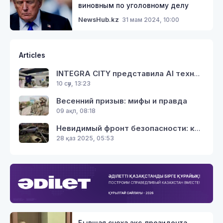
виновным по уголовному делу
31 мам 2024, 10:00
NewsHub.kz
Articles
INTEGRA CITY представила AI технологии для экосистемы цифрового управления городами на GITEX Africa 2026
10 сәу, 13:23
Весенний призыв: мифы и правда
09 ақп, 08:18
Невидимый фронт безопасности: как газовики спасают тепло в наших домах
28 қаз 2025, 05:53
Бывшая сноха экс-президента