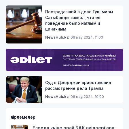
Пострадавший в деле Гульмиры
Сатыбалды заявил, что её
поведение было наглым и
циничным
06 мау 2024, 11:00
NewsHub.kz
Суд в Джорджии приостановил
рассмотрение дела Трампа
06 мау 2024, 10:00
NewsHub.kz
Әзірлемелер
Елорда күніне орай БАҚ өкілдері арасында «Таза Қазақстан-Таза Астана» байқау жарияланды