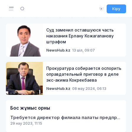
Кіру
Суд заменил оставшуюся часть
наказания Ерлану Кожагапанову
штрафом
13 шіл, 09:07
NewsHub.kz
Прокуратура собирается оспорить
оправдательный приговор в деле
экс-акима Кокрекбаева
08 мау 2024, 06:13
NewsHub.kz
Бос жұмыс орны
Требуется директор филиала палаты предпринимателей Кербулакского района
29 нау 2023, 11:15