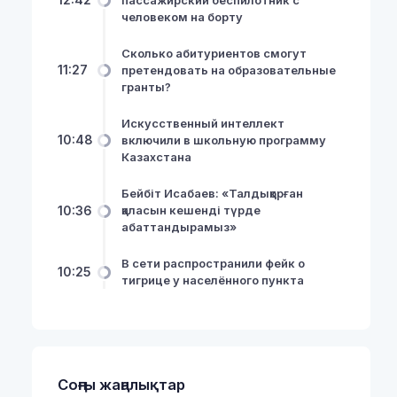
человеком на борту
Сколько абитуриентов смогут
11:27
претендовать на образовательные
гранты?
Искусственный интеллект
10:48
включили в школьную программу
Казахстана
Бейбіт Исабаев: «Талдықорған
10:36
қаласын кешенді түрде
абаттандырамыз»
В сети распространили фейк о
10:25
тигрице у населённого пункта
Соңғы жаңалықтар