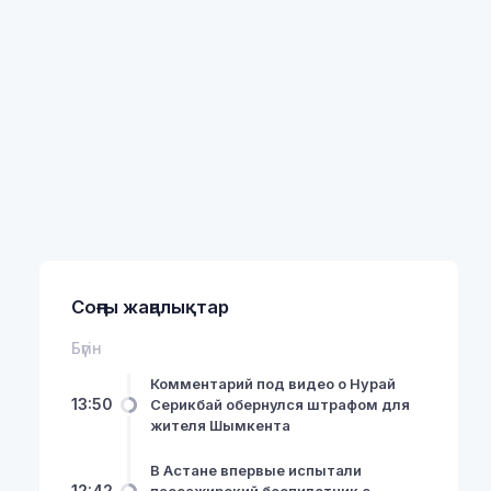
Соңғы жаңалықтар
Бүгін
Комментарий под видео о Нурай
13:50
Серикбай обернулся штрафом для
жителя Шымкента
В Астане впервые испытали
12:42
пассажирский беспилотник с