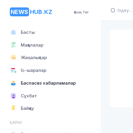
NEWS
HUB.KZ
Қазақ Тілі
Басты
Мақалалар
Жаңалықтар
Іс-шаралар
Баспасөз хабарламалар
Сұхбат
Байқау
ҚАРАУ