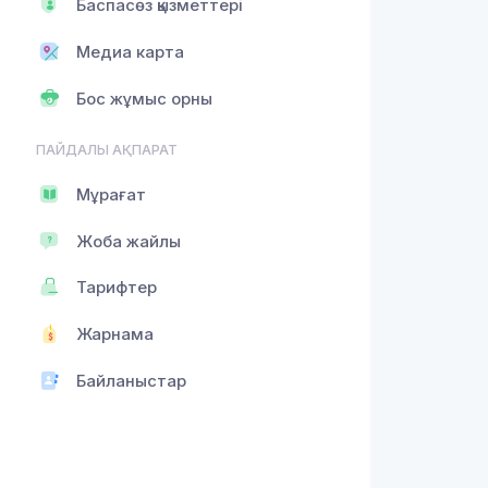
Баспасөз қызметтері
Медиа карта
Бос жұмыс орны
ПАЙДАЛЫ АҚПАРАТ
Мұрағат
Жоба жайлы
Тарифтер
Жарнама
Байланыстар