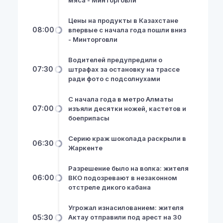
Цены на продукты в Казахстане
08:00
впервые с начала года пошли вниз
- Минторговли
Водителей предупредили о
07:30
штрафах за остановку на трассе
ради фото с подсолнухами
С начала года в метро Алматы
07:00
изъяли десятки ножей, кастетов и
боеприпасы
NewsHub.kz 2026 ©
Серию краж шоколада раскрыли в
06:30
Жаркенте
Разрешение было на волка: жителя
06:00
ВКО подозревают в незаконном
отстреле дикого кабана
Угрожал изнасилованием: жителя
05:30
Актау отправили под арест на 30