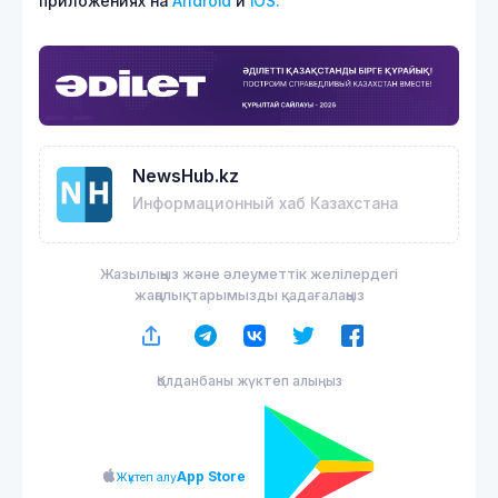
приложениях на
Android
и
iOS.
NewsHub.kz
Информационный хаб Казахстана
Жазылыңыз және әлеуметтік желілердегі
жаңалықтарымызды қадағалаңыз
Қолданбаны жүктеп алыңыз
App Store
Жүктеп алу