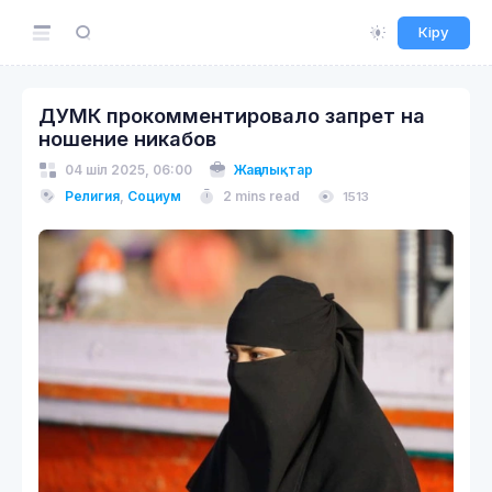
Кіру
ДУМК прокомментировало запрет на
ношение никабов
04 шіл 2025, 06:00
Жаңалықтар
Религия
,
Социум
2 mins read
1513