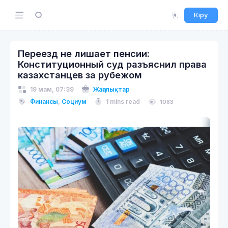
Кіру
Переезд не лишает пенсии:
Конституционный суд разъяснил права
казахстанцев за рубежом
19 мам, 07:39
Жаңалықтар
Финансы
,
Социум
1 mins read
1083