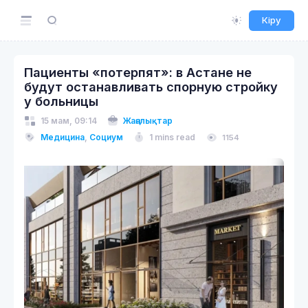
Кіру
Пациенты «потерпят»: в Астане не
будут останавливать спорную стройку
у больницы
15 мам, 09:14
Жаңалықтар
Медицина
,
Социум
1 mins read
1154