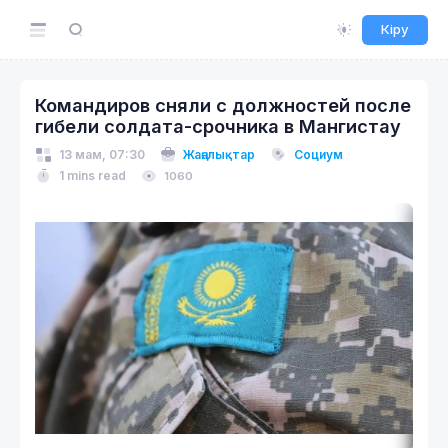
Кіру
Командиров сняли с должностей после
гибели солдата-срочника в Мангистау
13 мам, 07:30
Жаңалықтар
Социум
1 mins read
1060