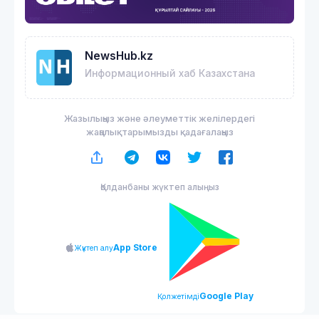
NewsHub.kz
Информационный хаб Казахстана
Жазылыңыз және әлеуметтік желілердегі
жаңалықтарымызды қадағалаңыз
Қолданбаны жүктеп алыңыз
App Store
Жүктеп алу
Google Play
Қолжетімді