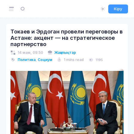
Кіру
Токаев и Эрдоган провели переговоры в
Астане: акцент — на стратегическое
партнерство
14 мам, 09:50
Жаңалықтар
Политика
,
Социум
1 mins read
1195