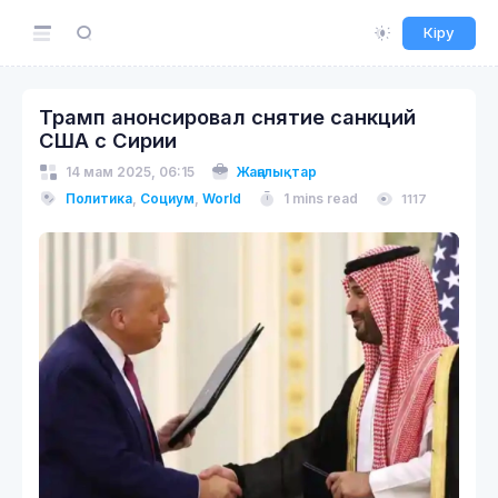
Кіру
Трамп анонсировал снятие санкций
США с Сирии
14 мам 2025, 06:15
Жаңалықтар
Политика
,
Социум
,
World
1 mins read
1117