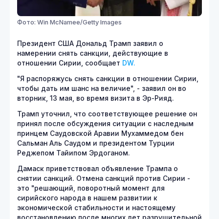
Фото: Win McNamee/Getty Images
Президент США Дональд Трамп заявил о
намерении снять санкции, действующие в
отношении Сирии, сообщает
DW.
"Я распоряжусь снять санкции в отношении Сирии,
чтобы дать им шанс на величие", - заявил он во
вторник, 13 мая, во время визита в Эр-Рияд.
Трамп уточнил, что соответствующее решение он
принял после обсуждения ситуации с наследным
принцем Саудовской Аравии Мухаммедом бен
Сальман Аль Саудом и президентом Турции
Реджепом Тайипом Эрдоганом.
Дамаск приветствовал объявление Трампа о
снятии санкций. Отмена санкций против Сирии -
это "решающий, поворотный момент для
сирийского народа в нашем развитии к
экономической стабильности и настоящему
восстановлению после многих лет разрушительной