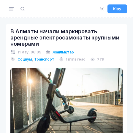
Кіру
В Алматы начали маркировать
арендные электросамокаты крупными
номерами
11 мау, 06:09
Жаңалықтар
Социум
,
Транспорт
1 mins read
778