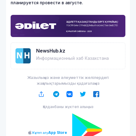
планируется провести в августе.
NewsHub.kz
Информационный хаб Казахстана
Жазылыңыз және әлеуметтік желілердегі
жаңалықтарымызды қадағалаңыз
Қолданбаны жүктеп алыңыз
App Store
Жүктеп алу