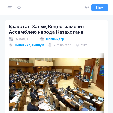
Кіру
Қазақстан Халық Кеңесі заменит
Ассамблею народа Казахстана
15 мам, 08:33
Жаңалықтар
Политика
,
Социум
2 mins read
1112