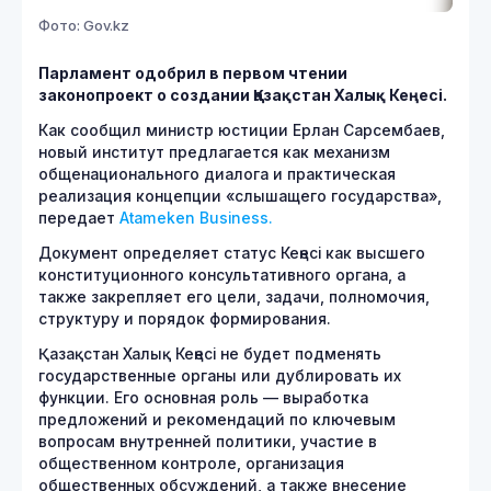
Фото: Gov.kz
Парламент одобрил в первом чтении
законопроект о создании Қазақстан Халық Кеңесі.
Как сообщил министр юстиции Ерлан Сарсембаев,
новый институт предлагается как механизм
общенационального диалога и практическая
реализация концепции «слышащего государства»,
передает
Atameken Business.
Документ определяет статус Кеңесі как высшего
конституционного консультативного органа, а
также закрепляет его цели, задачи, полномочия,
структуру и порядок формирования.
Қазақстан Халық Кеңесі не будет подменять
государственные органы или дублировать их
функции. Его основная роль — выработка
предложений и рекомендаций по ключевым
вопросам внутренней политики, участие в
общественном контроле, организация
общественных обсуждений, а также внесение